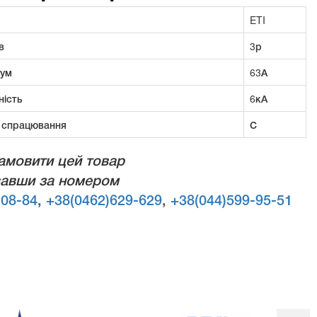
ETI
в
3р
рум
63А
ність
6кА
 спрацювання
С
амовити цей товар
авши за номером
-08-84
,
+38(0462)629-629
,
+38(044)599-95-51