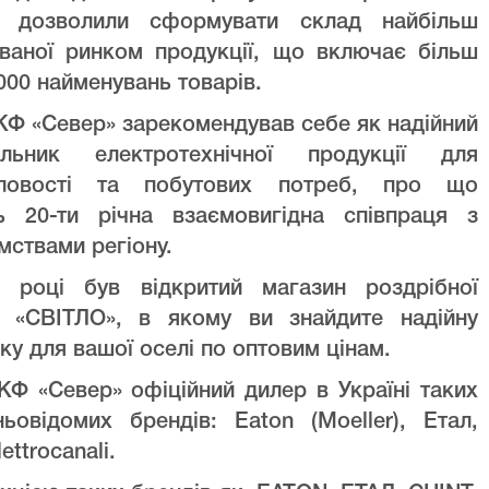
ів дозволили сформувати склад найбільш
уваної ринком продукції, що включає більш
000 найменувань товарів.
Ф «Север» зарекомендував себе як надійний
альник електротехнічної продукції для
ловості та побутових потреб, про що
ть 20-ти річна взаємовигідна співпраця з
мствами регіону.
 році був відкритий магазин роздрібної
лі «СВІТЛО», в якому ви знайдите надійну
ку для вашої оселі по оптовим цінам.
Ф «Север» офіційний дилер в Україні таких
ньовідомих брендів: Eaton (Moeller), Етал,
lettrocanali.