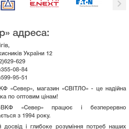
р» адреса:
гів,
хисників України 12
2)629-629
)355-08-84
)599-95-51
КФ «Север», магазин «СВІТЛО» - це надійна
ка по оптовим цінам!
ВКФ «Север» працює і безперервно
ється з 1994 року.
й досвід і глибоке розуміння потреб наших