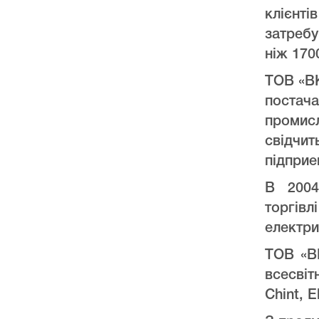
клієнт
затреб
ніж 170
ТОВ «ВК
постач
промис
свідчи
підприе
В 2004
торгів
електри
ТОВ «ВК
всесвіт
Chint, E