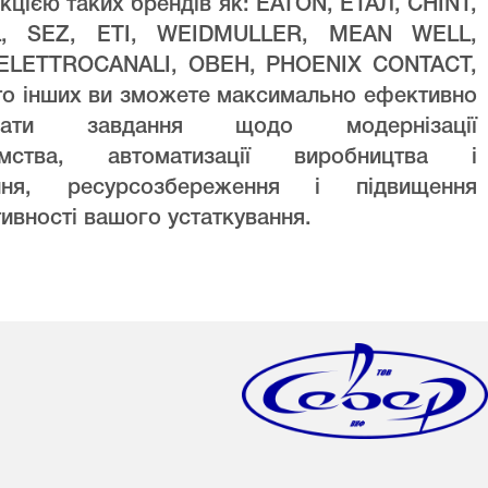
кцією таких брендів як: EATON, ЕТАЛ, CHINT,
L, SEZ, ETI, WEIDMULLER, MEAN WELL,
ELETTROCANALI, ОВЕН, PHOENIX CONTACT,
то інших ви зможете максимально ефективно
увати завдання щодо модернізації
ємства, автоматизації виробництва і
ння, ресурсозбереження і підвищення
ивності вашого устаткування.