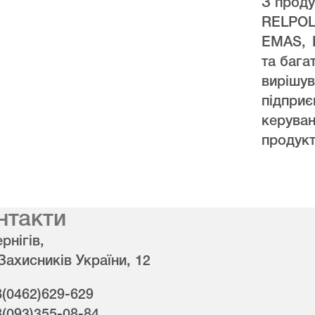
З проду
RELPO
EMAS, 
та бага
виріш
підпри
керува
продукт
нтакти
рнігів,
 Захисників України, 12
8(0462)629-629