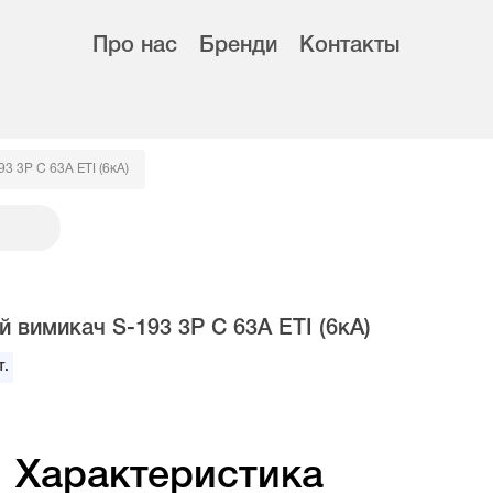
Про нас
Бренди
Контакты
3 3P C 63A ETI (6кА)
 вимикач S-193 3P C 63A ETI (6кА)
.
Характеристика