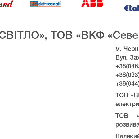
СВІТЛО», ТОВ «ВКФ «Севе
м. Черні
Вул. За
+38(046
+38(093
+38(044
ТОВ «В
електри
ТОВ «
розвива
Велики