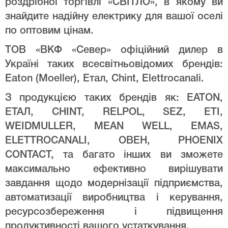
роздрібної торгівлі «СВІТЛО», в якому ви
знайдите надійну електрику для вашої оселі
по оптовим цінам.
ТОВ «ВКФ «Север» офіційний дилер в
Україні таких всесвітньовідомих брендів:
Eaton (Moeller), Етал, Chint, Elettrocanali.
З продукцією таких брендів як: EATON,
ЕТАЛ, CHINT, RELPOL, SEZ, ETI,
WEIDMULLER, MEAN WELL, EMAS,
ELETTROCANALI, ОВЕН, PHOENIX
CONTACT, та багато інших ви зможете
максимально ефективно вирішувати
завдання щодо модернізації підприємства,
автоматизації виробництва і керування,
ресурсозбереження і підвищення
продуктивності вашого устаткування.