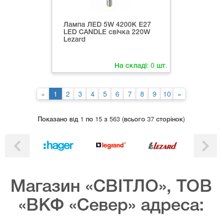
Лампа ЛED 5W 4200К Е27
LED CANDLE свічка 220W
Lezard
На складі:
0
шт.
«
1
2
3
4
5
6
7
8
9
10
»
Показано вiд 1 по 15 з 563 (всього 37 сторінок)
Магазин «СВІТЛО», ТОВ
«ВКФ «Север» адреса: