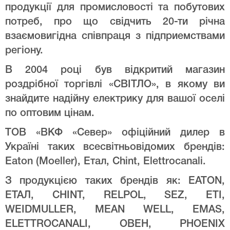
продукції для промисловості та побутових
потреб, про що свідчить 20-ти річна
взаємовигідна співпраця з підприемствами
регіону.
В 2004 році був відкритий магазин
роздрібної торгівлі «СВІТЛО», в якому ви
знайдите надійну електрику для вашої оселі
по оптовим цінам.
ТОВ «ВКФ «Север» офіційний дилер в
Україні таких всесвітньовідомих брендів:
Eaton (Moeller), Етал, Chint, Elettrocanali.
З продукцією таких брендів як: EATON,
ЕТАЛ, CHINT, RELPOL, SEZ, ETI,
WEIDMULLER, MEAN WELL, EMAS,
ELETTROCANALI, ОВЕН, PHOENIX