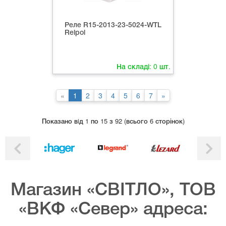
Реле R15-2013-23-5024-WTL
Relpol
На складі:
0
шт.
«
1
2
3
4
5
6
7
»
Показано вiд 1 по 15 з 92 (всього 6 сторінок)
Магазин «СВІТЛО», ТОВ
«ВКФ «Север» адреса: