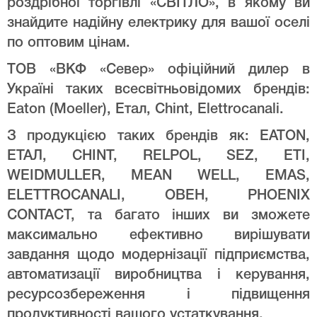
роздрібної торгівлі «СВІТЛО», в якому ви
знайдите надійну електрику для вашої оселі
по оптовим цінам.
ТОВ «ВКФ «Север» офіційний дилер в
Україні таких всесвітньовідомих брендів:
Eaton (Moeller), Етал, Chint, Elettrocanali.
З продукцією таких брендів як: EATON,
ЕТАЛ, CHINT, RELPOL, SEZ, ETI,
WEIDMULLER, MEAN WELL, EMAS,
ELETTROCANALI, ОВЕН, PHOENIX
CONTACT, та багато інших ви зможете
максимально ефективно вирішувати
завдання щодо модернізації підприємства,
автоматизації виробництва і керування,
ресурсозбереження і підвищення
продуктивності вашого устаткування.