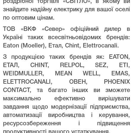
роздрібної торгівлі «СВІТЛО», в якому ви
знайдите надійну електрику для вашої оселі
по оптовим цінам.
ТОВ «ВКФ «Север» офіційний дилер в
Україні таких всесвітньовідомих брендів:
Eaton (Moeller), Етал, Chint, Elettrocanali.
З продукцією таких брендів як: EATON,
ЕТАЛ, CHINT, RELPOL, SEZ, ETI,
WEIDMULLER, MEAN WELL, EMAS,
ELETTROCANALI, ОВЕН, PHOENIX
CONTACT, та багато інших ви зможете
максимально ефективно вирішувати
завдання щодо модернізації підприємства,
автоматизації виробництва і керування,
ресурсозбереження і підвищення
продуктивності вашого устаткування.