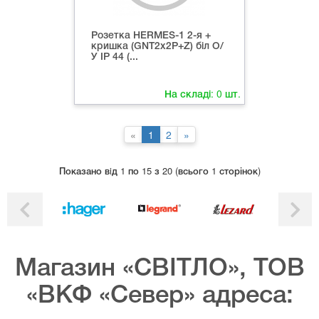
Розетка HERMES-1 2-я +
кришка (GNT2х2P+Z) біл О/
У ІР 44 (...
На складі:
0
шт.
«
1
2
»
Показано вiд 1 по 15 з 20 (всього 1 сторінок)
Магазин «СВІТЛО», ТОВ
«ВКФ «Север» адреса: