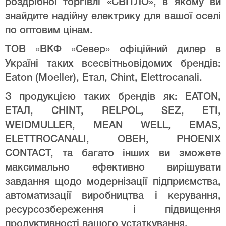
роздрібної торгівлі «СВІТЛО», в якому ви
знайдите надійну електрику для вашої оселі
по оптовим цінам.
ТОВ «ВКФ «Север» офіційний дилер в
Україні таких всесвітньовідомих брендів:
Eaton (Moeller), Етал, Chint, Elettrocanali.
З продукцією таких брендів як: EATON,
ЕТАЛ, CHINT, RELPOL, SEZ, ETI,
WEIDMULLER, MEAN WELL, EMAS,
ELETTROCANALI, ОВЕН, PHOENIX
CONTACT, та багато інших ви зможете
максимально ефективно вирішувати
завдання щодо модернізації підприємства,
автоматизації виробництва і керування,
ресурсозбереження і підвищення
продуктивності вашого устаткування.