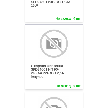
SPD24301 24В/DC 1,25А
30W
На складі:
0
шт.
Джерело живлення
SPD24601 ИП 90-
265ВAC/24ВDC 2,5А
імпульс...
На складі:
0
шт.