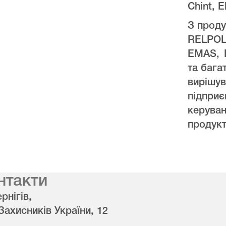
Chint, E
З проду
RELPO
EMAS, 
та бага
виріш
підпри
керува
продукт
нтакти
рнігів,
 Захисників України, 12