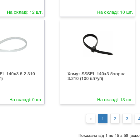
На складі:
12
шт.
На складі:
10
шт.
EL 140x3.5 2.310
Хомут SSSEL 140x3.5чорна
п)
3.210 (100 шт/уп)
На складі:
0
шт.
На складі:
13
шт.
«
1
2
3
Показано вiд 1 по 15 з 58 (всьо