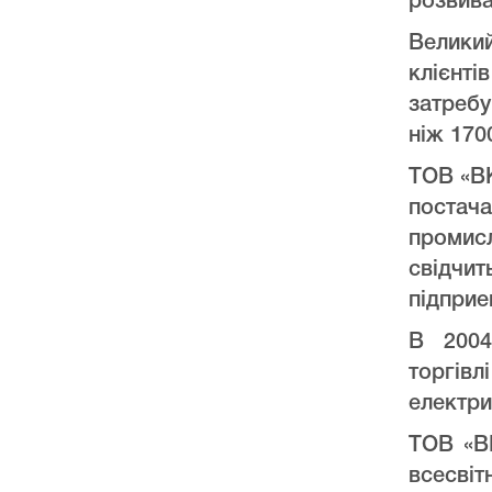
розвива
Велики
клієнт
затреб
ніж 170
ТОВ «ВК
постач
промис
свідчи
підприе
В 2004
торгів
електри
ТОВ «ВК
всесвіт