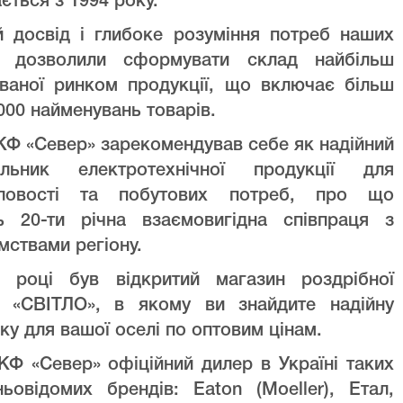
ється з 1994 року.
й досвід і глибоке розуміння потреб наших
ів дозволили сформувати склад найбільш
уваної ринком продукції, що включає більш
000 найменувань товарів.
Ф «Север» зарекомендував себе як надійний
альник електротехнічної продукції для
ловості та побутових потреб, про що
ть 20-ти річна взаємовигідна співпраця з
мствами регіону.
 році був відкритий магазин роздрібної
лі «СВІТЛО», в якому ви знайдите надійну
ку для вашої оселі по оптовим цінам.
Ф «Север» офіційний дилер в Україні таких
ньовідомих брендів: Eaton (Moeller), Етал,