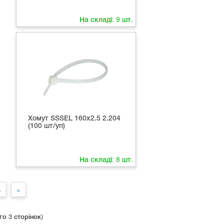
На складі:
9
шт.
Хомут SSSEL 160x2.5 2.204
(100 шт/уп)
На складі:
8
шт.
4
»
го 3 сторінок)