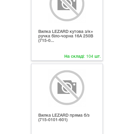
Вилка LEZARD кутова з/к+
ручка біло-чорна 16А 250В
(715-0...
На складі:
104
шт.
Вилка LEZARD пряма б/з
(715-0101-601)