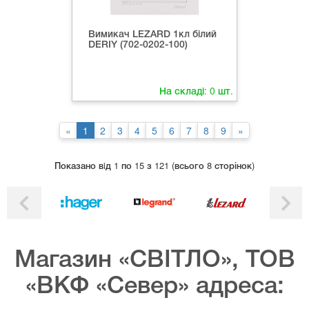
Вимикач LEZARD 1кл білий
DERIY (702-0202-100)
На складі:
0
шт.
«
1
2
3
4
5
6
7
8
9
»
Показано вiд 1 по 15 з 121 (всього 8 сторінок)
Магазин «СВІТЛО», ТОВ
«ВКФ «Север» адреса: