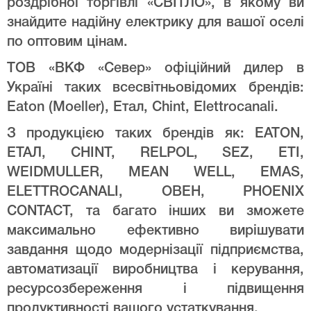
роздрібної торгівлі «СВІТЛО», в якому ви
знайдите надійну електрику для вашої оселі
по оптовим цінам.
ТОВ «ВКФ «Север» офіційний дилер в
Україні таких всесвітньовідомих брендів:
Eaton (Moeller), Етал, Chint, Elettrocanali.
З продукцією таких брендів як: EATON,
ЕТАЛ, CHINT, RELPOL, SEZ, ETI,
WEIDMULLER, MEAN WELL, EMAS,
ELETTROCANALI, ОВЕН, PHOENIX
CONTACT, та багато інших ви зможете
максимально ефективно вирішувати
завдання щодо модернізації підприємства,
автоматизації виробництва і керування,
ресурсозбереження і підвищення
продуктивності вашого устаткування.