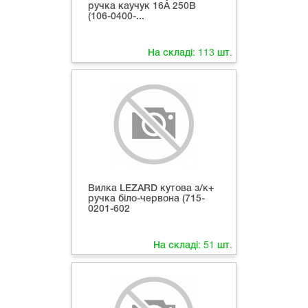
ручка каучук 16А 250В
(106-0400-...
На складі:
113
шт.
Вилка LEZARD кутова з/к+
ручка біло-червона (715-
0201-602
На складі:
51
шт.