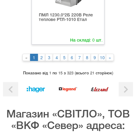
ПМЛ 1230.0*2Б 220В Реле
теплове РТЛ-1010 Етал
На складі:
0
шт.
«
1
2
3
4
5
6
7
8
9
10
»
Показано вiд 1 по 15 з 323 (всього 21 сторінок)
Магазин «СВІТЛО», ТОВ
«ВКФ «Север» адреса: