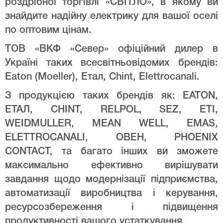
роздрібної торгівлі «СВІТЛО», в якому ви
знайдите надійну електрику для вашої оселі
по оптовим цінам.
ТОВ «ВКФ «Север» офіційний дилер в
Україні таких всесвітньовідомих брендів:
Eaton (Moeller), Етал, Chint, Elettrocanali.
З продукцією таких брендів як: EATON,
ЕТАЛ, CHINT, RELPOL, SEZ, ETI,
WEIDMULLER, MEAN WELL, EMAS,
ELETTROCANALI, ОВЕН, PHOENIX
CONTACT, та багато інших ви зможете
максимально ефективно вирішувати
завдання щодо модернізації підприємства,
автоматизації виробництва і керування,
ресурсозбереження і підвищення
продуктивності вашого устаткування.