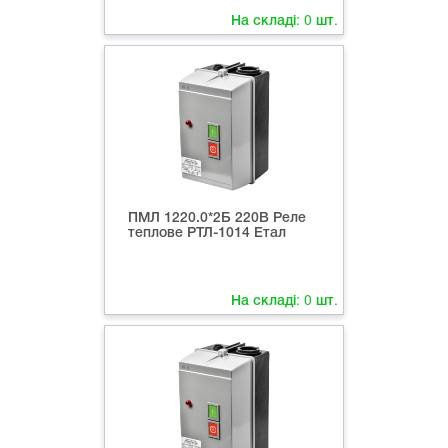
На складі:
0
шт.
ПМЛ 1220.0*2Б 220В Реле
теплове РТЛ-1014 Етал
На складі:
0
шт.