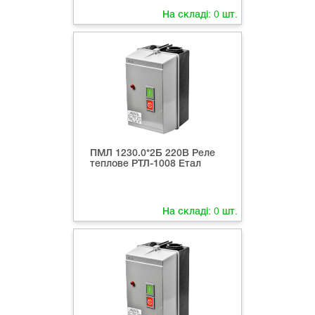
На складі:
0
шт.
ПМЛ 1230.0*2Б 220В Реле
теплове РТЛ-1008 Етал
На складі:
0
шт.