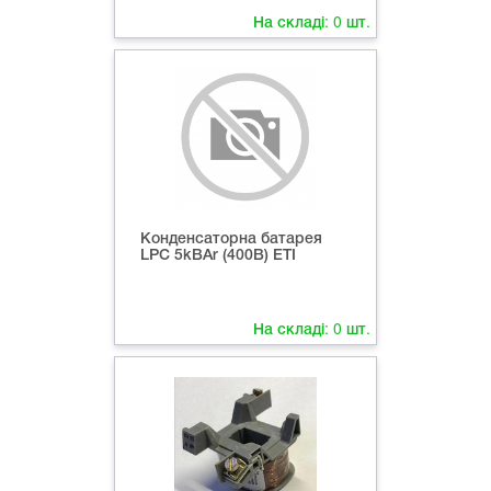
На складі:
0
шт.
Конденсаторна батарея
LPC 5kВAr (400В) ETI
На складі:
0
шт.