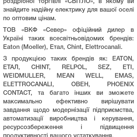
роздрібної торгівлі «СВІТЛО», в якому ви
знайдите надійну електрику для вашої оселі
по оптовим цінам.
ТОВ «ВКФ «Север» офіційний дилер в
Україні таких всесвітньовідомих брендів:
Eaton (Moeller), Етал, Chint, Elettrocanali.
З продукцією таких брендів як: EATON,
ЕТАЛ, CHINT, RELPOL, SEZ, ETI,
WEIDMULLER, MEAN WELL, EMAS,
ELETTROCANALI, ОВЕН, PHOENIX
CONTACT, та багато інших ви зможете
максимально ефективно вирішувати
завдання щодо модернізації підприємства,
автоматизації виробництва і керування,
ресурсозбереження і підвищення
продуктивності вашого устаткування.