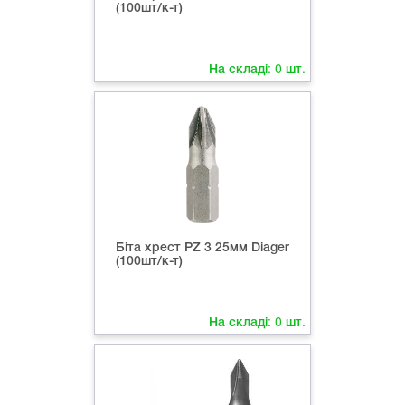
(100шт/к-т)
На складі:
0
шт.
Біта хрест PZ 3 25мм Diager
(100шт/к-т)
На складі:
0
шт.