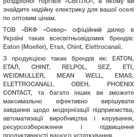
роздрібної торгівлі «СВІТЛО», в якому ви
знайдите надійну електрику для вашої оселі
по оптовим цінам.
ТОВ «ВКФ «Север» офіційний дилер в
Україні таких всесвітньовідомих брендів:
Eaton (Moeller), Етал, Chint, Elettrocanali.
З продукцією таких брендів як: EATON,
ЕТАЛ, CHINT, RELPOL, SEZ, ETI,
WEIDMULLER, MEAN WELL, EMAS,
ELETTROCANALI, ОВЕН, PHOENIX
CONTACT, та багато інших ви зможете
максимально ефективно вирішувати
завдання щодо модернізації підприємства,
автоматизації виробництва і керування,
ресурсозбереження і підвищення
продуктивності вашого устаткування.