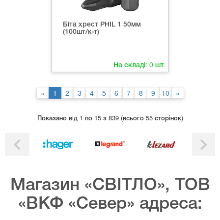
Біта хрест РНIL 1 50мм
(100шт/к-т)
На складі:
0
шт.
«
1
2
3
4
5
6
7
8
9
10
»
Показано вiд 1 по 15 з 839 (всього 55 сторінок)
Магазин «СВІТЛО», ТОВ
«ВКФ «Север» адреса: