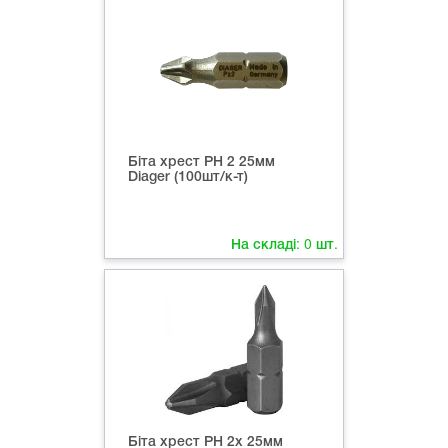
Біта хрест РН 2 25мм
Diager (100шт/к-т)
На складі:
0
шт.
Біта хрест РН 2х 25мм