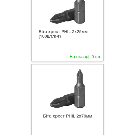
Біта хрест РНIL 2х25мм
(100шт/к-т)
На складі:
0
шт.
Біта хрест РНIL 2х70мм