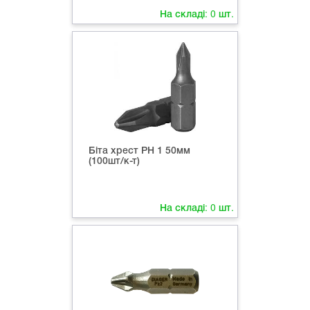
На складі:
0
шт.
Біта хрест РН 1 50мм
(100шт/к-т)
На складі:
0
шт.