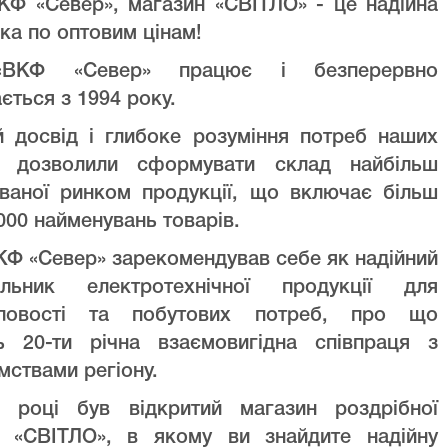
КФ «Север», магазин «СВІТЛО» - це надійна
ка по оптовим цінам!
ВКФ «Север» працює і безперервно
ється з 1994 року.
й досвід і глибоке розуміння потреб наших
ів дозволили сформувати склад найбільш
уваної ринком продукції, що включає більш
000 найменувань товарів.
Ф «Север» зарекомендував себе як надійний
альник електротехнічної продукції для
ловості та побутових потреб, про що
ть 20-ти річна взаємовигідна співпраця з
мствами регіону.
 році був відкритий магазин роздрібної
лі «СВІТЛО», в якому ви знайдите надійну