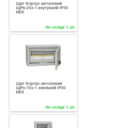
Щит Корпус металевий
ЩРв-24з-1 внутрішній IP30
ИЕК
На складі:
0
шт.
Щит Корпус металевий
ЩРн-72з-1 зовнішній IP30
ИЕК
На складі:
0
шт.