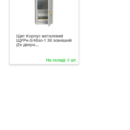
Щит Корпус металевий
ЩУРн-3/48зо-1 36 зовнішній
(2х дверн...
На складі:
0
шт.