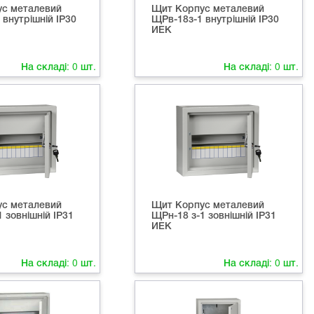
с металевий
Щит Корпус металевий
внутрішній IP30
ЩРв-18з-1 внутрішній IP30
ИЕК
На складі:
0
шт.
На складі:
0
шт.
с металевий
Щит Корпус металевий
 зовнішній IP31
ЩРн-18 з-1 зовнішній IP31
ИЕК
На складі:
0
шт.
На складі:
0
шт.