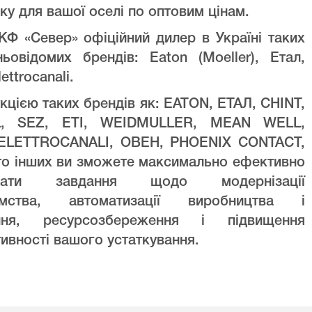
ку для вашої оселі по оптовим цінам.
Ф «Север» офіційний дилер в Україні таких
ньовідомих брендів: Eaton (Moeller), Етал,
lettrocanali.
кцією таких брендів як: EATON, ЕТАЛ, CHINT,
L, SEZ, ETI, WEIDMULLER, MEAN WELL,
ELETTROCANALI, ОВЕН, PHOENIX CONTACT,
то інших ви зможете максимально ефективно
увати завдання щодо модернізації
ємства, автоматизації виробництва і
ння, ресурсозбереження і підвищення
ивності вашого устаткування.