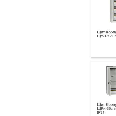
Щит Корпу
ЩУ-1/1-1 
Щит Корпу
ЩРн-36з з
IP31