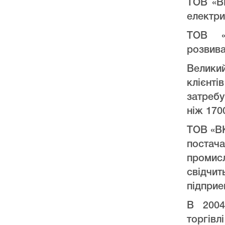
ТОВ «В
електри
ТОВ «
розвива
Велики
клієнт
затреб
ніж 170
ТОВ «ВК
постач
промис
свідчи
підприе
В 2004
торгів