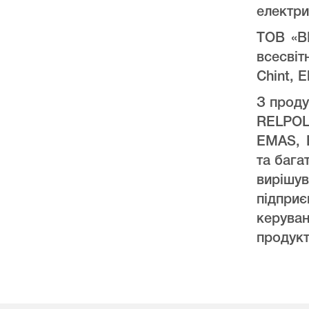
електри
ТОВ «ВК
всесвіт
Chint, E
З проду
RELPO
EMAS, 
та бага
виріш
підпри
керува
продукт