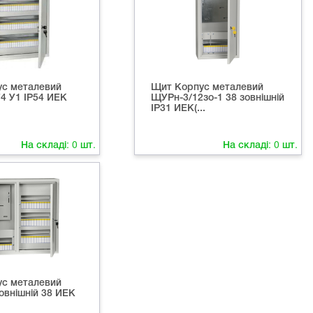
с металевий
Щит Корпус металевий
74 У1 IP54 ИЕК
ЩУРн-3/12зо-1 38 зовнішній
IP31 ИЕК(...
На складі:
0
шт.
На складі:
0
шт.
с металевий
овнішній 38 ИЕК