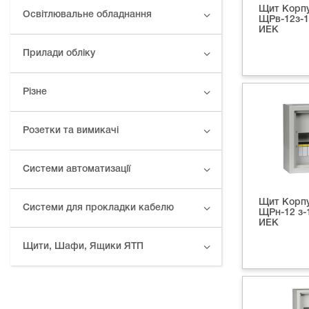
Щит Корпу
Освітлювальне обладнання
ЩРв-12з-1 
ИЕК
Прилади обліку
Різне
Розетки та вимикачі
Системи автоматизації
Щит Корпу
Системи для прокладки кабелю
ЩРн-12 з-1
ИЕК
Щити, Шафи, Ящики ЯТП