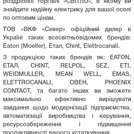
роздрібної торгівлі «СВІТЛО», в якому ви
знайдите надійну електрику для вашої оселі
по оптовим цінам.
ТОВ «ВКФ «Север» офіційний дилер в
Україні таких всесвітньовідомих брендів:
Eaton (Moeller), Етал, Chint, Elettrocanali.
З продукцією таких брендів як: EATON,
ЕТАЛ, CHINT, RELPOL, SEZ, ETI,
WEIDMULLER, MEAN WELL, EMAS,
ELETTROCANALI, ОВЕН, PHOENIX
CONTACT, та багато інших ви зможете
максимально ефективно вирішувати
завдання щодо модернізації підприємства,
автоматизації виробництва і керування,
ресурсозбереження і підвищення
продуктивності вашого устаткування.