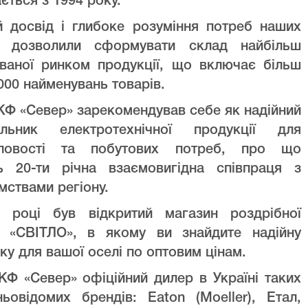
ється з 1994 року.
й досвід і глибоке розуміння потреб наших
ів дозволили сформувати склад найбільш
уваної ринком продукції, що включає більш
000 найменувань товарів.
Ф «Север» зарекомендував себе як надійний
альник електротехнічної продукції для
ловості та побутових потреб, про що
ть 20-ти річна взаємовигідна співпраця з
мствами регіону.
 році був відкритий магазин роздрібної
лі «СВІТЛО», в якому ви знайдите надійну
ку для вашої оселі по оптовим цінам.
Ф «Север» офіційний дилер в Україні таких
ньовідомих брендів: Eaton (Moeller), Етал,