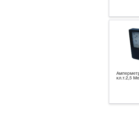
Амперметр
кл.т.2,5 