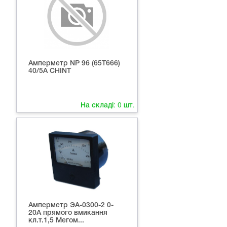
Амперметр NP 96 (65Т666)
40/5A СНІNT
На складі:
0
шт.
Амперметр ЭА-0300-2 0-
20А прямого вмикання
кл.т.1,5 Мегом...