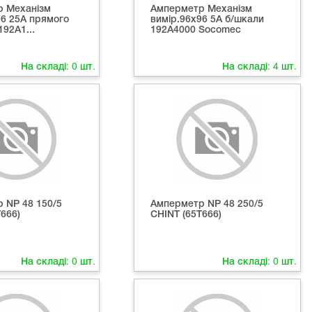
 Механізм
Амперметр Механізм
96 25А прямого
вимір.96х96 5А б/шкали
92А1...
192А4000 Socomec
На складі:
0
шт.
На складі:
4
шт.
 NP 48 150/5
Амперметр NP 48 250/5
666)
СНІNT (65Т666)
На складі:
0
шт.
На складі:
0
шт.