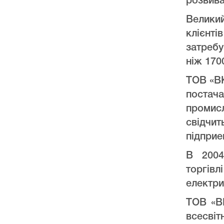
розвива
Велики
клієнт
затреб
ніж 170
ТОВ «ВК
постач
промис
свідчи
підприе
В 2004
торгів
електри
ТОВ «ВК
всесвіт