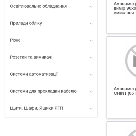
Амперметр
Освітлювальне обладнання
вимір.96х
вмикання 1
Прилади обліку
Різне
Розетки та вимикачі
Системи автоматизації
Амперметр
Системи для прокладки кабелю
СНІNT (65Т
Щити, Шафи, Ящики ЯТП