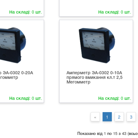
На складі:
0
шт.
На складі:
0
шт.
 ЭА-0302 0-20А
Амперметр ЭА-0302 0-10А
Мегомметр
прямого вмикання кл.т 2,5
Мегомметр
На складі:
0
шт.
На складі:
0
шт.
«
1
2
3
Показано вiд 1 по 15 з 43 (всьо