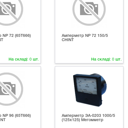
 NP 72 (65Т666)
Амперметр NP 72 150/5
NT
СНІNT
На складі:
0
шт.
На складі:
0
шт.
 NP 96 (65Т666)
Амперметр ЭА-0203 1000/5
ІNT
(125х125) Мегомметр