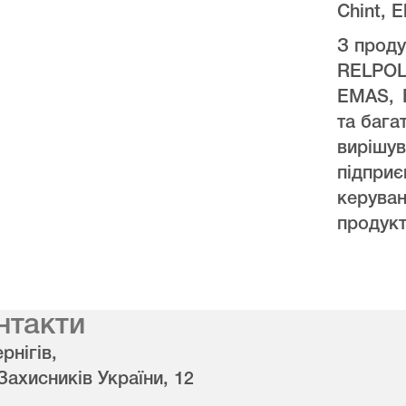
Chint, E
З проду
RELPO
EMAS, 
та бага
виріш
підпри
керува
продукт
нтакти
рнігів,
 Захисників України, 12