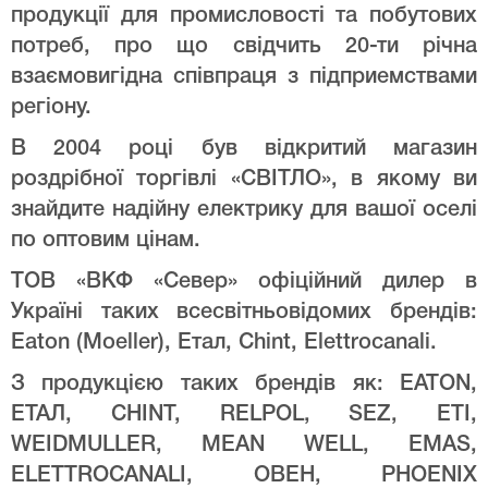
продукції для промисловості та побутових
потреб, про що свідчить 20-ти річна
взаємовигідна співпраця з підприемствами
регіону.
В 2004 році був відкритий магазин
роздрібної торгівлі «СВІТЛО», в якому ви
знайдите надійну електрику для вашої оселі
по оптовим цінам.
ТОВ «ВКФ «Север» офіційний дилер в
Україні таких всесвітньовідомих брендів:
Eaton (Moeller), Етал, Chint, Elettrocanali.
З продукцією таких брендів як: EATON,
ЕТАЛ, CHINT, RELPOL, SEZ, ETI,
WEIDMULLER, MEAN WELL, EMAS,
ELETTROCANALI, ОВЕН, PHOENIX