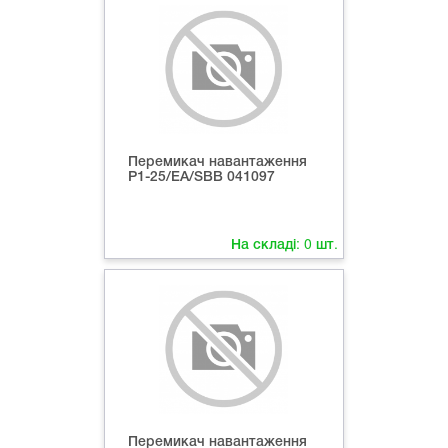
Перемикач навантаження
Р1-25/ЕА/SВB 041097
На складі:
0
шт.
Перемикач навантаження