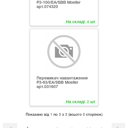
Р3-100/ЕА/SВB Moeller
арт.074320
На складі:
4
шт.
Перемикач навантаження
Р3-63/ЕА/SВB Moeller
арт.031607
На складі:
2
шт.
Показано вiд 1 по 3 з 3 (всього 0 сторінок)