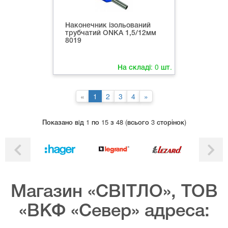
Наконечник ізольований
трубчатий ONKA 1,5/12мм
8019
На складі:
0
шт.
«
1
2
3
4
»
Показано вiд 1 по 15 з 48 (всього 3 сторінок)
Магазин «СВІТЛО», ТОВ
«ВКФ «Север» адреса: