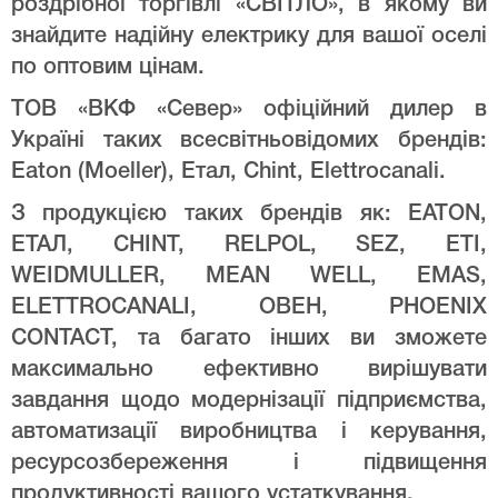
роздрібної торгівлі «СВІТЛО», в якому ви
знайдите надійну електрику для вашої оселі
по оптовим цінам.
ТОВ «ВКФ «Север» офіційний дилер в
Україні таких всесвітньовідомих брендів:
Eaton (Moeller), Етал, Chint, Elettrocanali.
З продукцією таких брендів як: EATON,
ЕТАЛ, CHINT, RELPOL, SEZ, ETI,
WEIDMULLER, MEAN WELL, EMAS,
ELETTROCANALI, ОВЕН, PHOENIX
CONTACT, та багато інших ви зможете
максимально ефективно вирішувати
завдання щодо модернізації підприємства,
автоматизації виробництва і керування,
ресурсозбереження і підвищення
продуктивності вашого устаткування.