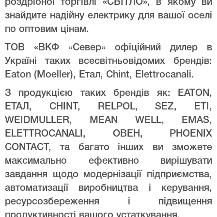
роздрібної торгівлі «СВІТЛО», в якому ви
знайдите надійну електрику для вашої оселі
по оптовим цінам.
ТОВ «ВКФ «Север» офіційний дилер в
Україні таких всесвітньовідомих брендів:
Eaton (Moeller), Етал, Chint, Elettrocanali.
З продукцією таких брендів як: EATON,
ЕТАЛ, CHINT, RELPOL, SEZ, ETI,
WEIDMULLER, MEAN WELL, EMAS,
ELETTROCANALI, ОВЕН, PHOENIX
CONTACT, та багато інших ви зможете
максимально ефективно вирішувати
завдання щодо модернізації підприємства,
автоматизації виробництва і керування,
ресурсозбереження і підвищення
продуктивності вашого устаткування.