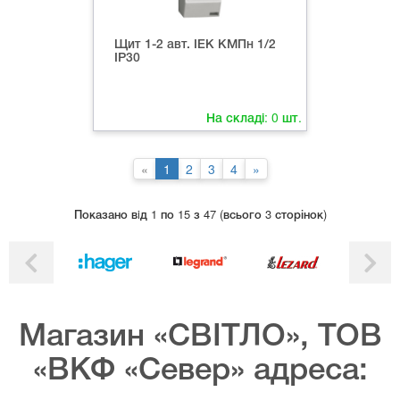
Щит 1-2 авт. ІЕК КМПн 1/2
ІР30
На складі:
0
шт.
«
1
2
3
4
»
Показано вiд 1 по 15 з 47 (всього 3 сторінок)
Магазин «СВІТЛО», ТОВ
«ВКФ «Север» адреса: