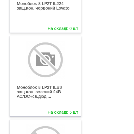
Моноблок 8 LP2T IL224
защ.кон. червоний Lovato
На складі:
0
шт.
Моноблок 8 LP2T ILB3
защ.кон. зелений 24В
AC/DC+св.діод ...
На складі:
5
шт.