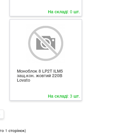
На складі:
0
шт.
Моноблок 8 LP2T ILМ5
защ.кон. жовтий 220В
Lovato
На складі:
3
шт.
»
го 1 сторінок)