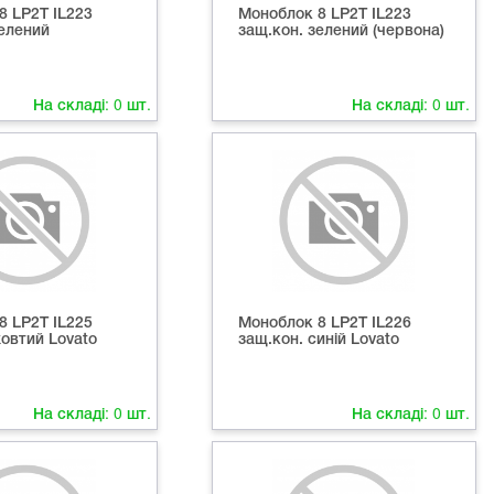
8 LP2T IL223
Моноблок 8 LP2T IL223
зелений
защ.кон. зелений (червона)
На складі:
0
шт.
На складі:
0
шт.
8 LP2T IL225
Моноблок 8 LP2T IL226
жовтий Lovato
защ.кон. синій Lovato
На складі:
0
шт.
На складі:
0
шт.