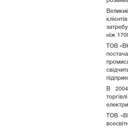
розвива
Велики
клієнт
затреб
ніж 170
ТОВ «ВК
постач
промис
свідчи
підприе
В 2004
торгів
електри
ТОВ «ВК
всесвіт