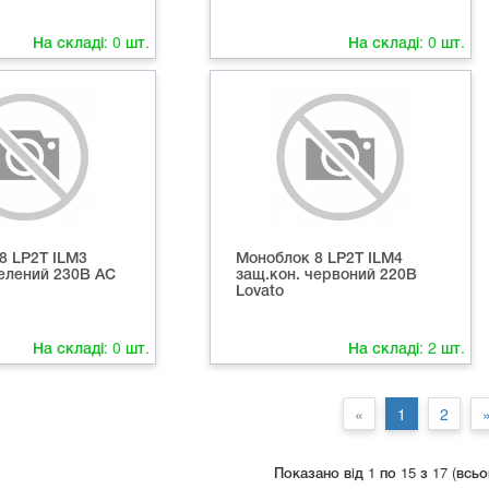
На складі:
0
шт.
На складі:
0
шт.
8 LP2T ILМ3
Моноблок 8 LP2T ILМ4
зелений 230В AC
защ.кон. червоний 220В
Lovato
На складі:
0
шт.
На складі:
2
шт.
«
1
2
Показано вiд 1 по 15 з 17 (всьо