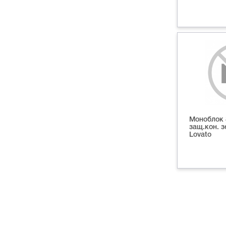
Моноблок 
защ.кон. 
Lovato