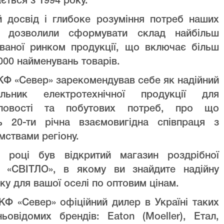
ється з 1994 року.
й досвід і глибоке розуміння потреб наших
ів дозволили сформувати склад найбільш
уваної ринком продукції, що включає більш
000 найменувань товарів.
Ф «Север» зарекомендував себе як надійний
альник електротехнічної продукції для
ловості та побутових потреб, про що
ть 20-ти річна взаємовигідна співпраця з
мствами регіону.
 році був відкритий магазин роздрібної
лі «СВІТЛО», в якому ви знайдите надійну
ку для вашої оселі по оптовим цінам.
Ф «Север» офіційний дилер в Україні таких
ньовідомих брендів: Eaton (Moeller), Етал,