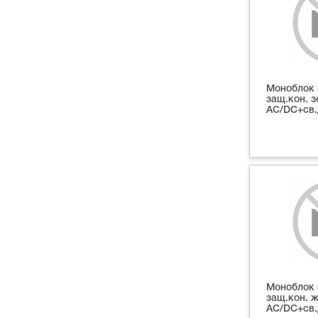
Моноблок 
защ.кон. 
AC/DC+св.д
Моноблок 
защ.кон. 
AC/DC+св.д