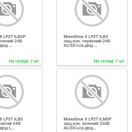
8 LP2T ILB3Р
Моноблок 8 LP2T ILB4
зелений 24В
защ.кон. червоний 24В
іод ...
AC/DC+св.діод ...
На складі:
2
шт.
На складі:
0
шт.
8 LP2T ILB5
Моноблок 8 LP2T ILM3Р
жовтий 24В
защ.кон. зелений 230В
іод L...
AC/DC+св.діод...