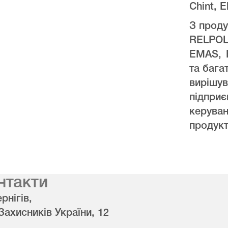
Chint, E
З проду
RELPO
EMAS, 
та бага
виріш
підпри
керува
продукт
нтакти
рнігів,
 Захисників України, 12