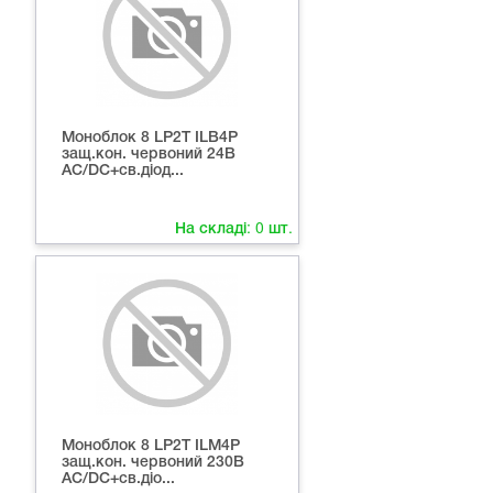
Моноблок 8 LP2T ILB4Р
защ.кон. червоний 24В
AC/DC+св.діод...
На складі:
0
шт.
Моноблок 8 LP2T ILM4Р
защ.кон. червоний 230В
AC/DC+св.діо...