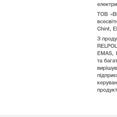
електри
ТОВ «ВК
всесвіт
Chint, E
З проду
RELPO
EMAS, 
та бага
виріш
підпри
керува
продукт