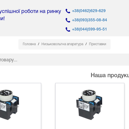
 успішної роботи на ринку
+38(0462)629-629
ни!
+38(093)355-08-84
+38(044)599-95-51
Головна
Низьковольтна апаратура
Приставки
Наша продукц