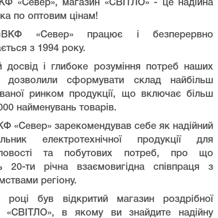
КФ «Север», магазин «СВІТЛО» - це надійна
ка по оптовим цінам!
ВКФ «Север» працює і безперервно
ється з 1994 року.
й досвід і глибоке розуміння потреб наших
ів дозволили сформувати склад найбільш
уваної ринком продукції, що включає більш
000 найменувань товарів.
Ф «Север» зарекомендував себе як надійний
альник електротехнічної продукції для
ловості та побутових потреб, про що
ть 20-ти річна взаємовигідна співпраця з
мствами регіону.
 році був відкритий магазин роздрібної
лі «СВІТЛО», в якому ви знайдите надійну