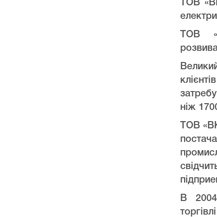
ТОВ «В
електри
ТОВ «
розвива
Велики
клієнт
затреб
ніж 170
ТОВ «ВК
постач
промис
свідчи
підприе
В 2004
торгів