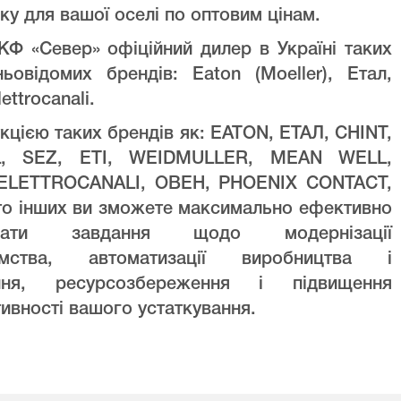
ку для вашої оселі по оптовим цінам.
Ф «Север» офіційний дилер в Україні таких
ньовідомих брендів: Eaton (Moeller), Етал,
lettrocanali.
кцією таких брендів як: EATON, ЕТАЛ, CHINT,
L, SEZ, ETI, WEIDMULLER, MEAN WELL,
ELETTROCANALI, ОВЕН, PHOENIX CONTACT,
то інших ви зможете максимально ефективно
увати завдання щодо модернізації
ємства, автоматизації виробництва і
ння, ресурсозбереження і підвищення
ивності вашого устаткування.