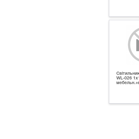
Світильни
WL-026 1х
мебельн.+в