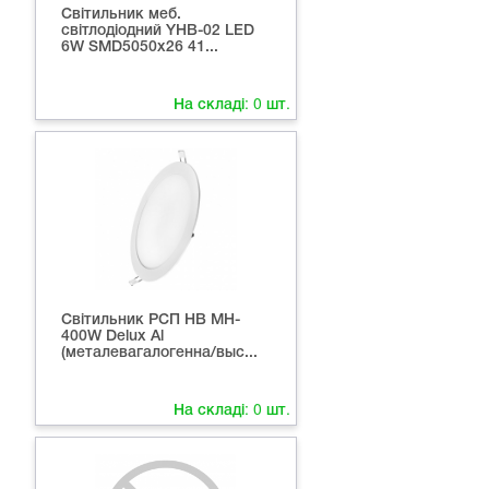
Світильник меб.
світлодіодний YHB-02 LED
6W SMD5050x26 41...
На складі:
0
шт.
Світильник РСП HB MH-
400W Delux Al
(металевагалогенна/выс...
На складі:
0
шт.