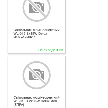
Світильник люмінесцентний
WL-012 1х15W Delux
меб.+вимик с...
На складі:
0
шт.
Світильник люмінесцентний
WL-013В 2х36W Delux меб.
(ЕПРА)