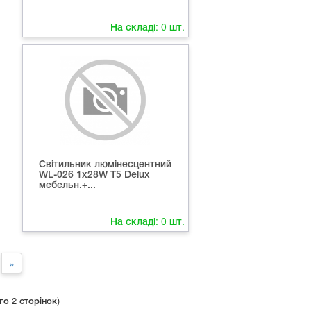
На складі:
0
шт.
Світильник люмінесцентний
WL-026 1х28W Т5 Delux
мебельн.+...
На складі:
0
шт.
»
го 2 сторінок)