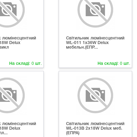
к люмінесцентний
Світильник люмінесцентний
18W Delux
WL-011 1х36W Delux
викл
мебельн.(ЕПР...
На складі:
0
шт.
На складі:
0
шт.
к люмінесцентний
Світильник люмінесцентний
18W Delux
WL-013В 2х18W Delux меб.
л...
(ЕПРА)