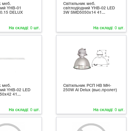
к меб.
Світильник меб.
ний YHB-01
світлодіодний YHB-02 LED
0.15 DELUX
3W SMD5050x14 41...
На складі:
0
шт.
На складі:
0
шт.
к меб.
Світильник РСП HB MH-
дний YHB-02 LED
250W Al Delux (выс.пролет)
0x42 41...
На складі:
0
шт.
На складі:
0
шт.