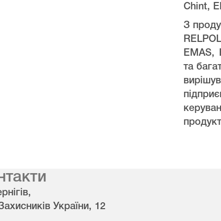
Chint, E
З проду
RELPO
EMAS, 
та бага
виріш
підпри
керува
продукт
нтакти
рнігів,
 Захисників України, 12