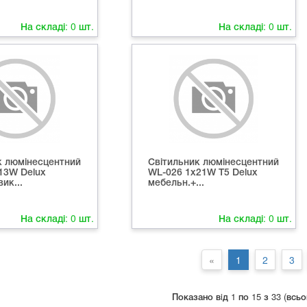
На складі:
0
шт.
На складі:
0
шт.
к люмінесцентний
Світильник люмінесцентний
13W Delux
WL-026 1х21W Т5 Delux
ик...
мебельн.+...
На складі:
0
шт.
На складі:
0
шт.
«
1
2
3
Показано вiд 1 по 15 з 33 (всьо