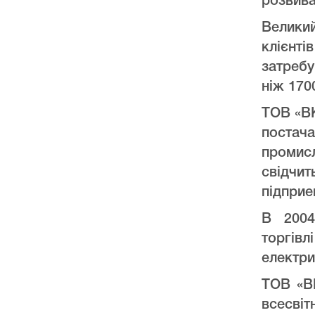
розвива
Велики
клієнт
затреб
ніж 170
ТОВ «ВК
постач
промис
свідчи
підприе
В 2004
торгів
електри
ТОВ «ВК
всесвіт