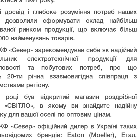
ється з 1994 року.
й досвід і глибоке розуміння потреб наших
ів дозволили сформувати склад найбільш
уваної ринком продукції, що включає більш
000 найменувань товарів.
Ф «Север» зарекомендував себе як надійний
альник електротехнічної продукції для
ловості та побутових потреб, про що
ть 20-ти річна взаємовигідна співпраця з
мствами регіону.
 році був відкритий магазин роздрібної
лі «СВІТЛО», в якому ви знайдите надійну
ку для вашої оселі по оптовим цінам.
Ф «Север» офіційний дилер в Україні таких
ньовідомих брендів: Eaton (Moeller), Етал,