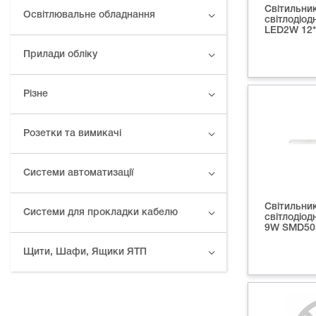
Світильни
Освітлювальне обладнання
світлодіод
LED2W 12*
Прилади обліку
Різне
Розетки та вимикачі
Системи автоматизації
Світильни
Системи для прокладки кабелю
світлодіо
9W SMD505
Щити, Шафи, Ящики ЯТП