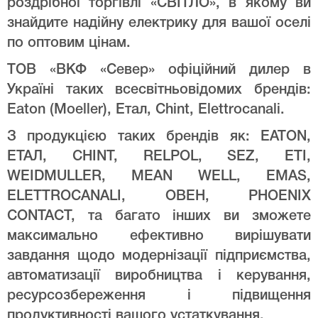
роздрібної торгівлі «СВІТЛО», в якому ви
знайдите надійну електрику для вашої оселі
по оптовим цінам.
ТОВ «ВКФ «Север» офіційний дилер в
Україні таких всесвітньовідомих брендів:
Eaton (Moeller), Етал, Chint, Elettrocanali.
З продукцією таких брендів як: EATON,
ЕТАЛ, CHINT, RELPOL, SEZ, ETI,
WEIDMULLER, MEAN WELL, EMAS,
ELETTROCANALI, ОВЕН, PHOENIX
CONTACT, та багато інших ви зможете
максимально ефективно вирішувати
завдання щодо модернізації підприємства,
автоматизації виробництва і керування,
ресурсозбереження і підвищення
продуктивності вашого устаткування.