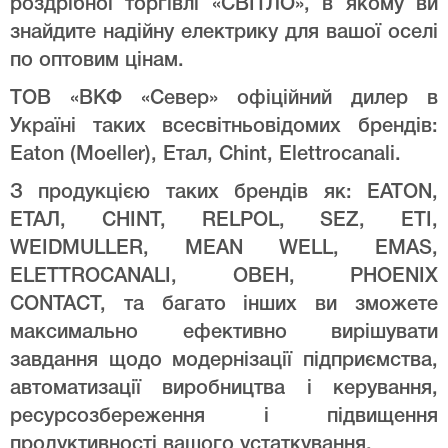
роздрібної торгівлі «СВІТЛО», в якому ви
знайдите надійну електрику для вашої оселі
по оптовим цінам.
ТОВ «ВКФ «Север» офіційний дилер в
Україні таких всесвітньовідомих брендів:
Eaton (Moeller), Етал, Chint, Elettrocanali.
З продукцією таких брендів як: EATON,
ЕТАЛ, CHINT, RELPOL, SEZ, ETI,
WEIDMULLER, MEAN WELL, EMAS,
ELETTROCANALI, ОВЕН, PHOENIX
CONTACT, та багато інших ви зможете
максимально ефективно вирішувати
завдання щодо модернізації підприємства,
автоматизації виробництва і керування,
ресурсозбереження і підвищення
продуктивності вашого устаткування.