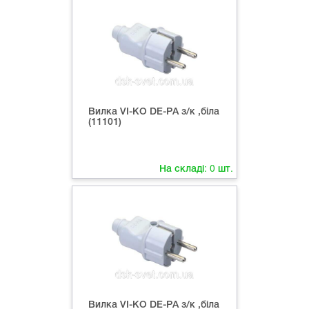
Вилка VI-KO DЕ-PА з/к ,біла
(11101)
На складі:
0
шт.
Вилка VI-KO DЕ-PА з/к ,біла