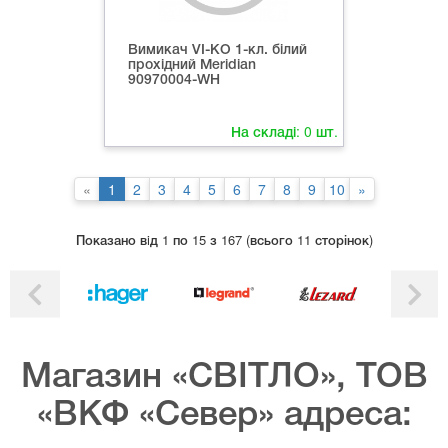
Вимикач VI-KO 1-кл. білий
прохідний Meridian
90970004-WH
На складі:
0
шт.
«
1
2
3
4
5
6
7
8
9
10
»
Показано вiд 1 по 15 з 167 (всього 11 сторінок)
Магазин «СВІТЛО», ТОВ
«ВКФ «Север» адреса: