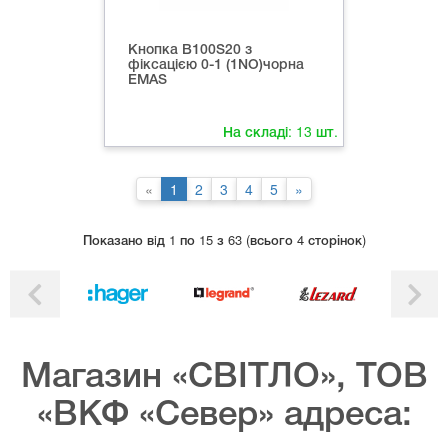
Кнопка B100S20 з
фіксацією 0-1 (1NO)чорна
EMAS
На складі:
13
шт.
«
1
2
3
4
5
»
Показано вiд 1 по 15 з 63 (всього 4 сторінок)
Магазин «СВІТЛО», ТОВ
«ВКФ «Север» адреса: