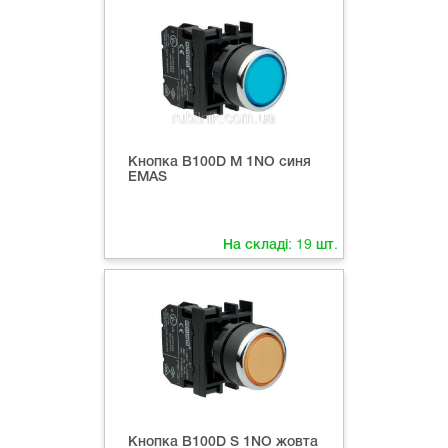
Кнопка B100D M 1NО синя
EMAS
На складі:
19
шт.
Кнопка B100D S 1NO жовта