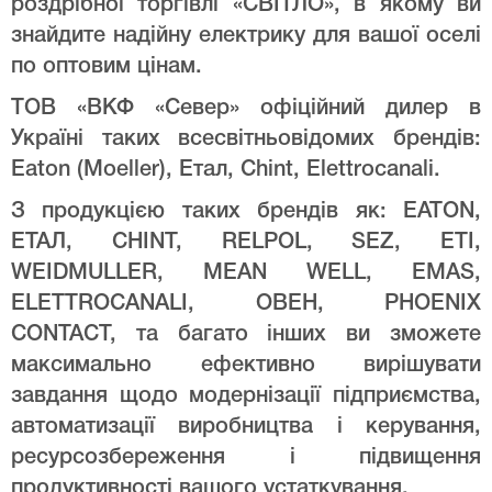
роздрібної торгівлі «СВІТЛО», в якому ви
знайдите надійну електрику для вашої оселі
по оптовим цінам.
ТОВ «ВКФ «Север» офіційний дилер в
Україні таких всесвітньовідомих брендів:
Eaton (Moeller), Етал, Chint, Elettrocanali.
З продукцією таких брендів як: EATON,
ЕТАЛ, CHINT, RELPOL, SEZ, ETI,
WEIDMULLER, MEAN WELL, EMAS,
ELETTROCANALI, ОВЕН, PHOENIX
CONTACT, та багато інших ви зможете
максимально ефективно вирішувати
завдання щодо модернізації підприємства,
автоматизації виробництва і керування,
ресурсозбереження і підвищення
продуктивності вашого устаткування.