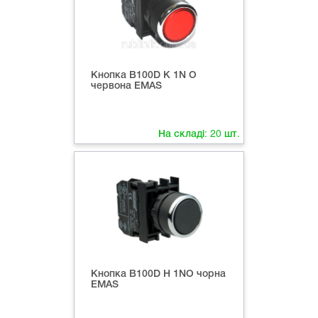
Кнопка B100D К 1N O
червона EMAS
На складі:
20
шт.
Кнопка B100D Н 1NO чорна
EMAS