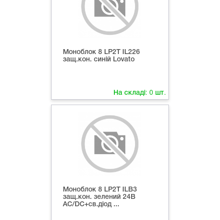
Моноблок 8 LP2T IL226
защ.кон. синій Lovato
На складі:
0
шт.
Моноблок 8 LP2T ILB3
защ.кон. зелений 24В
AC/DC+св.діод ...