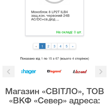
Моноблок 8 LP2T ILB4
защ.кон. червоний 24В
AC/DC+св.діод ...
На складі:
0
шт.
«
1
2
3
4
5
»
Показано вiд 1 по 15 з 67 (всього 4 сторінок)
Магазин «СВІТЛО», ТОВ
«ВКФ «Север» адреса: