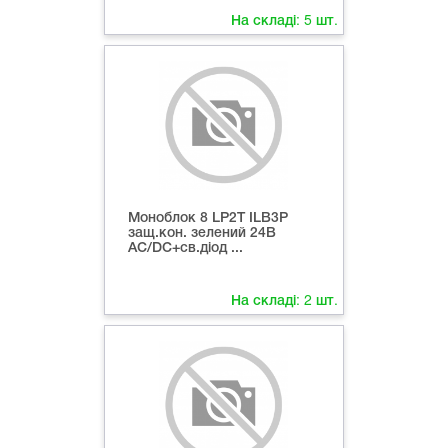
На складі:
5
шт.
Моноблок 8 LP2T ILB3Р
защ.кон. зелений 24В
AC/DC+св.діод ...
На складі:
2
шт.