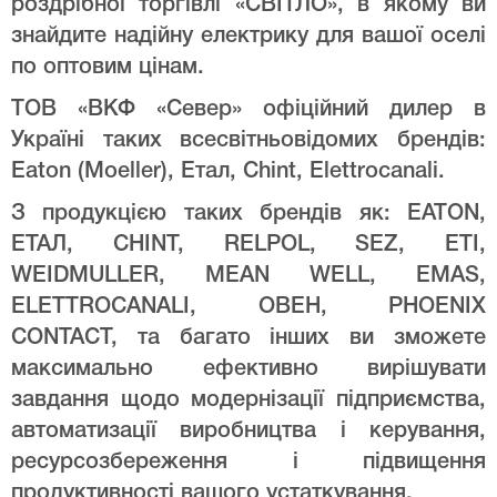
роздрібної торгівлі «СВІТЛО», в якому ви
знайдите надійну електрику для вашої оселі
по оптовим цінам.
ТОВ «ВКФ «Север» офіційний дилер в
Україні таких всесвітньовідомих брендів:
Eaton (Moeller), Етал, Chint, Elettrocanali.
З продукцією таких брендів як: EATON,
ЕТАЛ, CHINT, RELPOL, SEZ, ETI,
WEIDMULLER, MEAN WELL, EMAS,
ELETTROCANALI, ОВЕН, PHOENIX
CONTACT, та багато інших ви зможете
максимально ефективно вирішувати
завдання щодо модернізації підприємства,
автоматизації виробництва і керування,
ресурсозбереження і підвищення
продуктивності вашого устаткування.