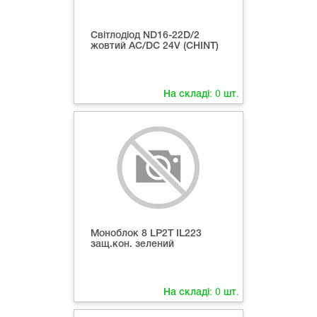
Світлодіод ND16-22D/2
жовтий AC/DC 24V (CHINT)
На складі:
0
шт.
Моноблок 8 LP2T IL223
защ.кон. зелений
На складі:
0
шт.