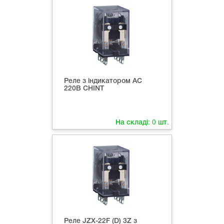
Реле з індикатором AC
220В СHINT
На складі:
0
шт.
Реле JZX-22F (D) 3Z з