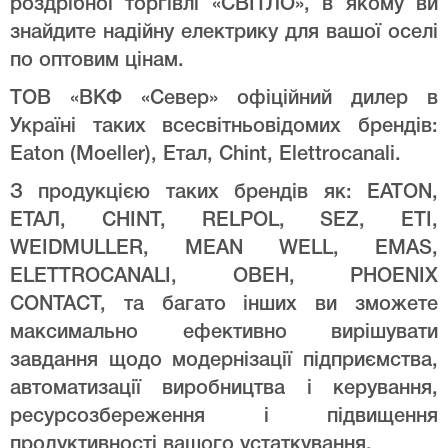
роздрібної торгівлі «СВІТЛО», в якому ви
знайдите надійну електрику для вашої оселі
по оптовим цінам.
ТОВ «ВКФ «Север» офіційний дилер в
Україні таких всесвітньовідомих брендів:
Eaton (Moeller), Етал, Chint, Elettrocanali.
З продукцією таких брендів як: EATON,
ЕТАЛ, CHINT, RELPOL, SEZ, ETI,
WEIDMULLER, MEAN WELL, EMAS,
ELETTROCANALI, ОВЕН, PHOENIX
CONTACT, та багато інших ви зможете
максимально ефективно вирішувати
завдання щодо модернізації підприємства,
автоматизації виробництва і керування,
ресурсозбереження і підвищення
продуктивності вашого устаткування.