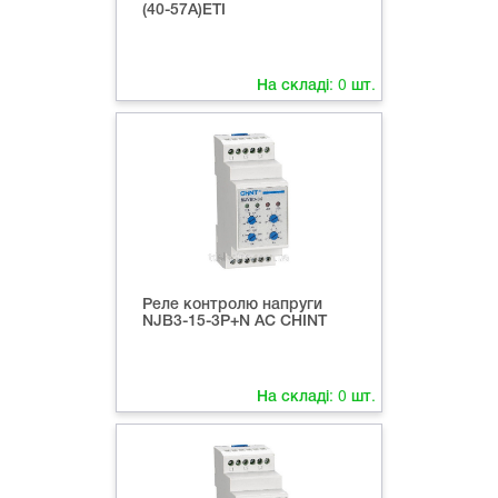
(40-57А)ETI
На складі:
0
шт.
Реле контролю напруги
NJB3-15-3P+N AC CHINT
На складі:
0
шт.