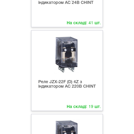
індикатором AC 24В СHINT
На складі:
41
шт.
Реле JZX-22F (D) 4Z з
індикатором AC 220В СHINT
На складі:
19
шт.