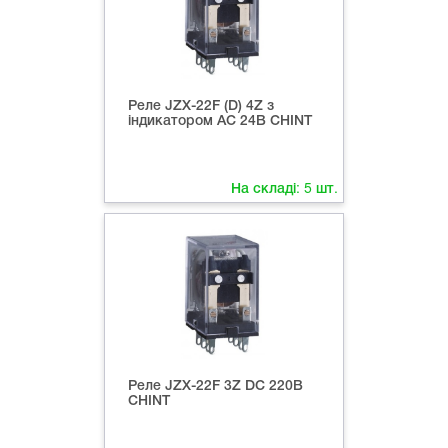
Реле JZX-22F (D) 4Z з
індикатором AC 24В СHINT
На складі:
5
шт.
Реле JZX-22F 3Z DC 220В
СHINT