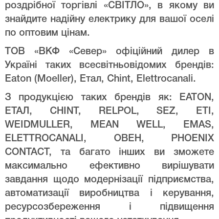
роздрібної торгівлі «СВІТЛО», в якому ви
знайдите надійну електрику для вашої оселі
по оптовим цінам.
ТОВ «ВКФ «Север» офіційний дилер в
Україні таких всесвітньовідомих брендів:
Eaton (Moeller), Етал, Chint, Elettrocanali.
З продукцією таких брендів як: EATON,
ЕТАЛ, CHINT, RELPOL, SEZ, ETI,
WEIDMULLER, MEAN WELL, EMAS,
ELETTROCANALI, ОВЕН, PHOENIX
CONTACT, та багато інших ви зможете
максимально ефективно вирішувати
завдання щодо модернізації підприємства,
автоматизації виробництва і керування,
ресурсозбереження і підвищення