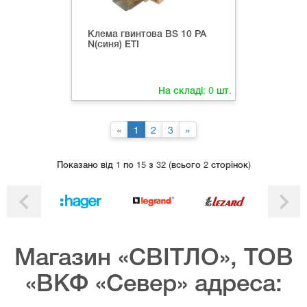
Клема гвинтова ВS 10 PA
N(синя) ETI
На складі:
0
шт.
«
1
2
3
»
Показано вiд 1 по 15 з 32 (всього 2 сторінок)
Магазин «СВІТЛО», ТОВ
«ВКФ «Север» адреса: