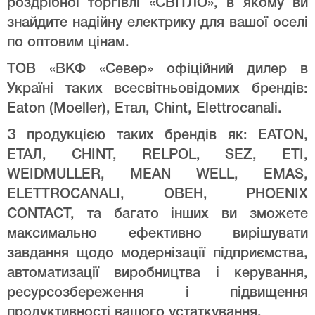
роздрібної торгівлі «СВІТЛО», в якому ви
знайдите надійну електрику для вашої оселі
по оптовим цінам.
ТОВ «ВКФ «Север» офіційний дилер в
Україні таких всесвітньовідомих брендів:
Eaton (Moeller), Етал, Chint, Elettrocanali.
З продукцією таких брендів як: EATON,
ЕТАЛ, CHINT, RELPOL, SEZ, ETI,
WEIDMULLER, MEAN WELL, EMAS,
ELETTROCANALI, ОВЕН, PHOENIX
CONTACT, та багато інших ви зможете
максимально ефективно вирішувати
завдання щодо модернізації підприємства,
автоматизації виробництва і керування,
ресурсозбереження і підвищення
продуктивності вашого устаткування.