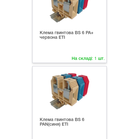
Клема гвинтова ВS 6 PA+
червона ETI
На складі:
1
шт.
Клема гвинтова ВS 6
PAN(синя) ETI