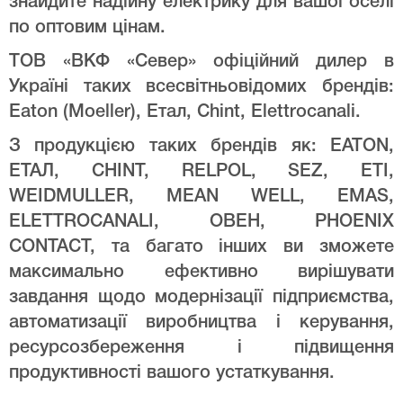
знайдите надійну електрику для вашої оселі
по оптовим цінам.
ТОВ «ВКФ «Север» офіційний дилер в
Україні таких всесвітньовідомих брендів:
Eaton (Moeller), Етал, Chint, Elettrocanali.
З продукцією таких брендів як: EATON,
ЕТАЛ, CHINT, RELPOL, SEZ, ETI,
WEIDMULLER, MEAN WELL, EMAS,
ELETTROCANALI, ОВЕН, PHOENIX
CONTACT, та багато інших ви зможете
максимально ефективно вирішувати
завдання щодо модернізації підприємства,
автоматизації виробництва і керування,
ресурсозбереження і підвищення
продуктивності вашого устаткування.