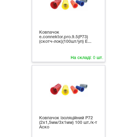
Ковпачок
e.connektor.pro.9.5(P73)
(скотч-лок)(100шт/уп) E...
На складі:
0
шт.
Ковпачок ізоляційний Р72
(2х1,5мм/3х1мм) 100 шт./к-т
Аско