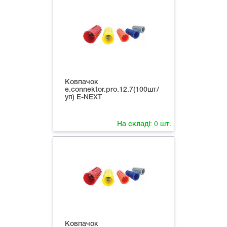
Ковпачок
e.connektor.pro.12.7(100шт/
уп) E-NEXT
На складі:
0
шт.
Ковпачок