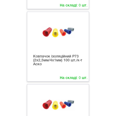
На складі:
0
шт.
Ковпачок ізоляційний Р73
(2х2,5мм/4х1мм) 100 шт./к-т
Аско
На складі:
0
шт.