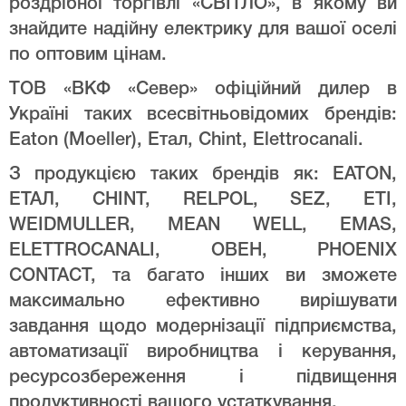
роздрібної торгівлі «СВІТЛО», в якому ви
знайдите надійну електрику для вашої оселі
по оптовим цінам.
ТОВ «ВКФ «Север» офіційний дилер в
Україні таких всесвітньовідомих брендів:
Eaton (Moeller), Етал, Chint, Elettrocanali.
З продукцією таких брендів як: EATON,
ЕТАЛ, CHINT, RELPOL, SEZ, ETI,
WEIDMULLER, MEAN WELL, EMAS,
ELETTROCANALI, ОВЕН, PHOENIX
CONTACT, та багато інших ви зможете
максимально ефективно вирішувати
завдання щодо модернізації підприємства,
автоматизації виробництва і керування,
ресурсозбереження і підвищення
продуктивності вашого устаткування.