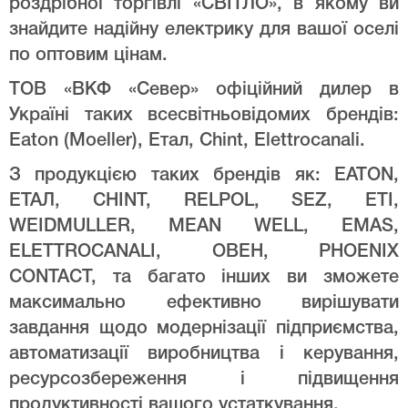
роздрібної торгівлі «СВІТЛО», в якому ви
знайдите надійну електрику для вашої оселі
по оптовим цінам.
ТОВ «ВКФ «Север» офіційний дилер в
Україні таких всесвітньовідомих брендів:
Eaton (Moeller), Етал, Chint, Elettrocanali.
З продукцією таких брендів як: EATON,
ЕТАЛ, CHINT, RELPOL, SEZ, ETI,
WEIDMULLER, MEAN WELL, EMAS,
ELETTROCANALI, ОВЕН, PHOENIX
CONTACT, та багато інших ви зможете
максимально ефективно вирішувати
завдання щодо модернізації підприємства,
автоматизації виробництва і керування,
ресурсозбереження і підвищення
продуктивності вашого устаткування.