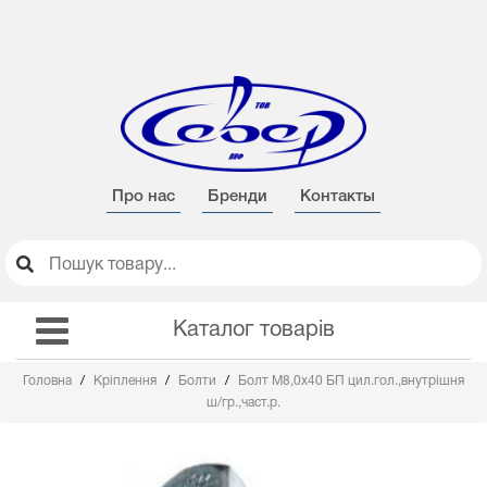
Про нас
Бренди
Контакты
Каталог товарів
Головна
Кріплення
Болти
Болт М8,0х40 БП цил.гол.,внутрішня
ш/гр.,част.р.