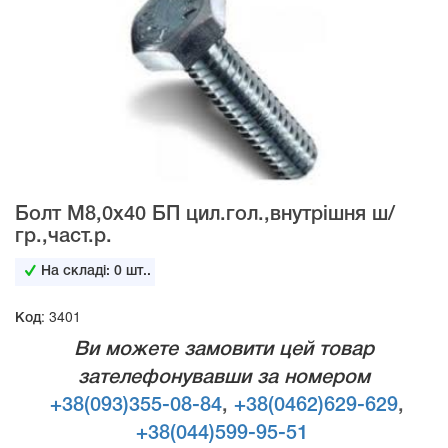
Болт М8,0х40 БП цил.гол.,внутрішня ш/
гр.,част.р.
На складі:
0
шт..
Код: 3401
Ви можете замовити цей товар
зателефонувавши за номером
+38(093)355-08-84
,
+38(0462)629-629
,
+38(044)599-95-51