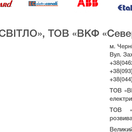
СВІТЛО», ТОВ «ВКФ «Севе
м. Черні
Вул. За
+38(046
+38(093
+38(044
ТОВ «В
електри
ТОВ «
розвива
Велики