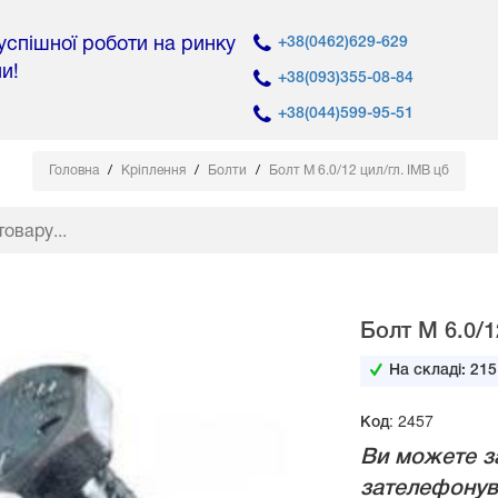
 успішної роботи на ринку
+38(0462)629-629
ни!
+38(093)355-08-84
+38(044)599-95-51
Головна
Кріплення
Болти
Болт М 6.0/12 цил/гл. IMB цб
Болт М 6.0/1
На складі:
215
Код: 2457
Ви можете з
зателефонув