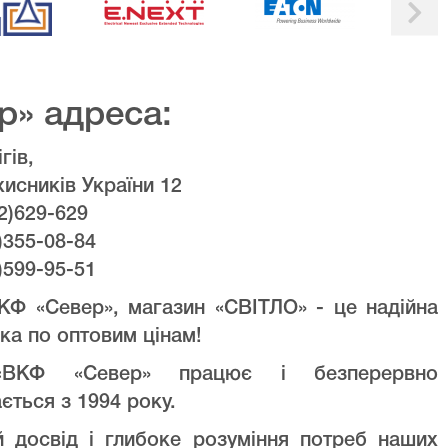
р» адреса:
гів,
хисників України 12
2)629-629
)355-08-84
)599-95-51
КФ «Север», магазин «СВІТЛО» - це надійна
ка по оптовим цінам!
ВКФ «Север» працює і безперервно
ється з 1994 року.
й досвід і глибоке розуміння потреб наших