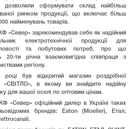
ів дозволили сформувати склад найбільш
уваної ринком продукції, що включає більш
000 найменувань товарів.
Ф «Север» зарекомендував себе як надійний
альник електротехнічної продукції для
ловості та побутових потреб, про що
ть 20-ти річна взаємовигідна співпраця з
мствами регіону.
 році був відкритий магазин роздрібної
лі «СВІТЛО», в якому ви знайдите надійну
ку для вашої оселі по оптовим цінам.
Ф «Север» офіційний дилер в Україні таких
ньовідомих брендів: Eaton (Moeller), Етал,
lettrocanali.