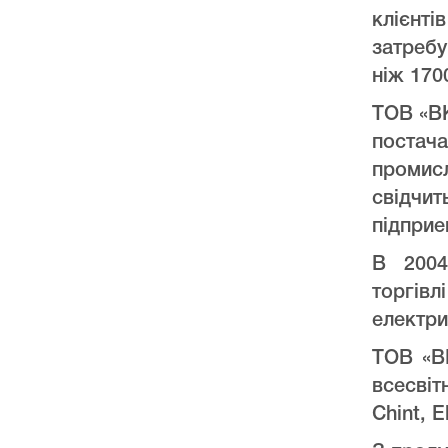
клієнт
затреб
ніж 170
ТОВ «ВК
постач
промис
свідчи
підприе
В 2004
торгів
електри
ТОВ «ВК
всесвіт
Chint, E