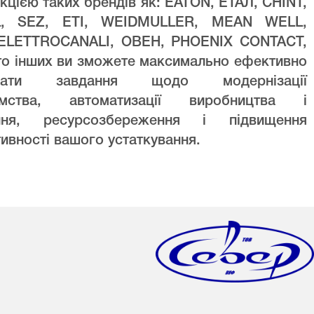
кцією таких брендів як: EATON, ЕТАЛ, CHINT,
L, SEZ, ETI, WEIDMULLER, MEAN WELL,
ELETTROCANALI, ОВЕН, PHOENIX CONTACT,
то інших ви зможете максимально ефективно
увати завдання щодо модернізації
ємства, автоматизації виробництва і
ння, ресурсозбереження і підвищення
ивності вашого устаткування.