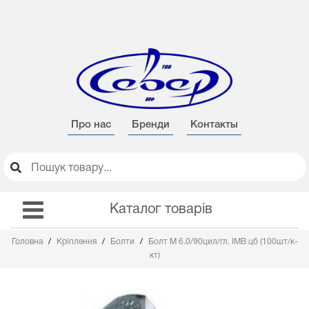
Про нас
Бренди
Контакты
Каталог товарів
Головна
Кріплення
Болти
Болт М 6.0/90цил/гл. IMB цб (100шт/к-
кт)