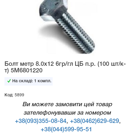
Болт метр 8.0х12 6гр/гл ЦБ п.р. (100 шт/к-
т) 5М6801220
На складі:
1
компл.
Код: 5899
Ви можете замовити цей товар
зателефонувавши за номером
+38(093)355-08-84
,
+38(0462)629-629
,
+38(044)599-95-51