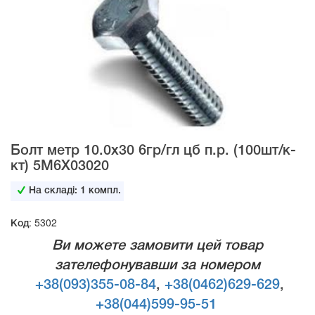
Болт метр 10.0х30 6гр/гл цб п.р. (100шт/к-
кт) 5M6X03020
На складі:
1
компл.
Код: 5302
Ви можете замовити цей товар
зателефонувавши за номером
+38(093)355-08-84
,
+38(0462)629-629
,
+38(044)599-95-51