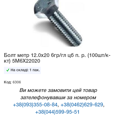
Болт метр 12.0х20 6гр/гл цб п. р. (100шт/к-
кт) 5М6Х22020
На складі:
1
пак.
Код: 6306
Ви можете замовити цей товар
зателефонувавши за номером
+38(093)355-08-84
,
+38(0462)629-629
,
+38(044)599-95-51