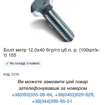
Болт метр 12.0х40 6гр/гл цб п. р. (100шт/к-
т) 155
На складі:
0
компл.
Код: 5239
Ви можете замовити цей товар
зателефонувавши за номером
+38(093)355-08-84
,
+38(0462)629-629
,
+38(044)599-95-51