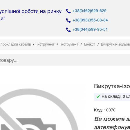
 успішної роботи на ринку
+38(0462)629-629
ни!
+38(093)355-08-84
+38(044)599-95-51
 прокладки кабелів
Інструмент
Інструмент
Енекст
Викрутка-ізольов
Викрутка-ізо
На складі:
0
шт
Код: 16076
Ви можете з
зателефонув