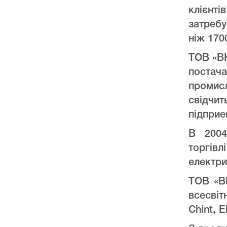
клієнт
затреб
ніж 170
ТОВ «ВК
постач
промис
свідчи
підприе
В 2004
торгів
електри
ТОВ «ВК
всесвіт
Chint, E