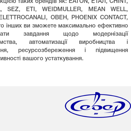
кцією таких брендів як: EATON, ЕТАЛ, CHINT,
L, SEZ, ETI, WEIDMULLER, MEAN WELL,
ELETTROCANALI, ОВЕН, PHOENIX CONTACT,
то інших ви зможете максимально ефективно
увати завдання щодо модернізації
ємства, автоматизації виробництва і
ння, ресурсозбереження і підвищення
ивності вашого устаткування.