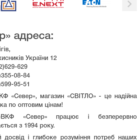
р» адреса:
гів,
хисників України 12
2)629-629
)355-08-84
)599-95-51
КФ «Север», магазин «СВІТЛО» - це надійна
ка по оптовим цінам!
ВКФ «Север» працює і безперервно
ється з 1994 року.
й досвід і глибоке розуміння потреб наших