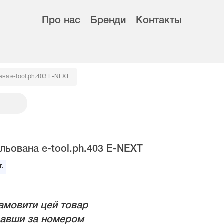
Про нас
Бренди
Контакты
ана e-tool.ph.403 E-NEXT
льована e-tool.ph.403 E-NEXT
.
амовити цей товар
авши за номером