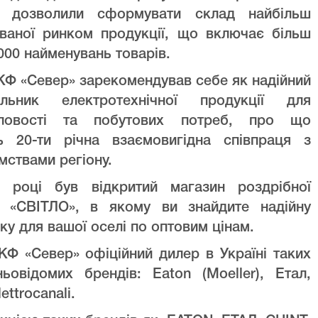
ів дозволили сформувати склад найбільш
уваної ринком продукції, що включає більш
000 найменувань товарів.
Ф «Север» зарекомендував себе як надійний
альник електротехнічної продукції для
ловості та побутових потреб, про що
ть 20-ти річна взаємовигідна співпраця з
мствами регіону.
 році був відкритий магазин роздрібної
лі «СВІТЛО», в якому ви знайдите надійну
ку для вашої оселі по оптовим цінам.
Ф «Север» офіційний дилер в Україні таких
ньовідомих брендів: Eaton (Moeller), Етал,
lettrocanali.