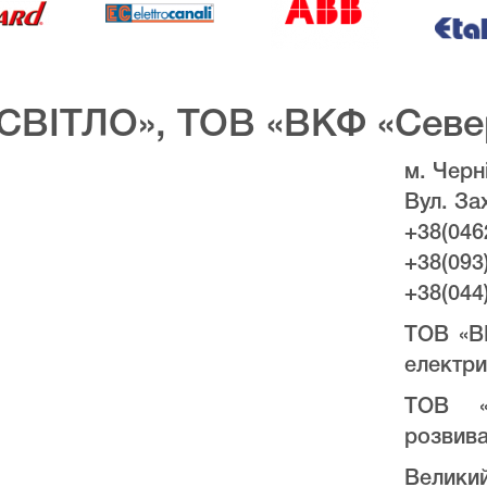
СВІТЛО», ТОВ «ВКФ «Севе
м. Черні
Вул. За
+38(046
+38(093
+38(044
ТОВ «В
електри
ТОВ «
розвива
Велики