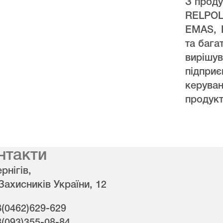
З проду
RELPO
EMAS, 
та бага
виріш
підпри
керува
продукт
нтакти
рнігів,
 Захисників України, 12
8(0462)629-629