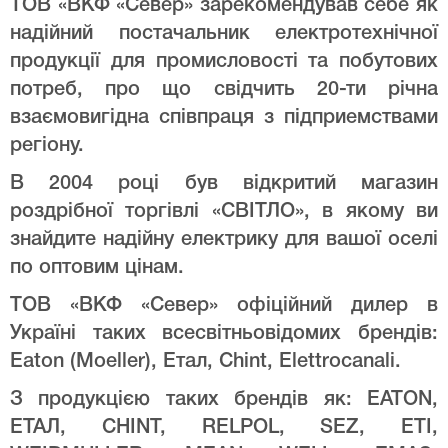
ТОВ «ВКФ «Север» зарекомендував себе як
надійний постачальник електротехнічної
продукції для промисловості та побутових
потреб, про що свідчить 20-ти річна
взаємовигідна співпраця з підприемствами
регіону.
В 2004 році був відкритий магазин
роздрібної торгівлі «СВІТЛО», в якому ви
знайдите надійну електрику для вашої оселі
по оптовим цінам.
ТОВ «ВКФ «Север» офіційний дилер в
Україні таких всесвітньовідомих брендів:
Eaton (Moeller), Етал, Chint, Elettrocanali.
З продукцією таких брендів як: EATON,
ЕТАЛ, CHINT, RELPOL, SEZ, ETI,