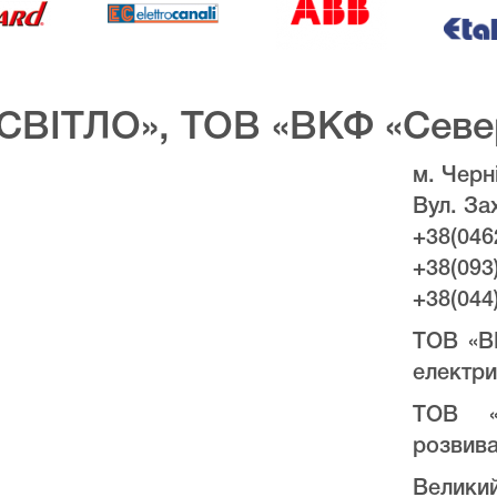
СВІТЛО», ТОВ «ВКФ «Севе
м. Черні
Вул. За
+38(046
+38(093
+38(044
ТОВ «В
електри
ТОВ «
розвива
Велики