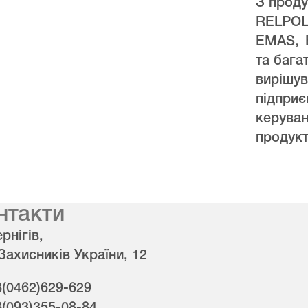
З проду
RELPO
EMAS, 
та бага
виріш
підпри
керува
продукт
нтакти
рнігів,
 Захисників України, 12
8(0462)629-629