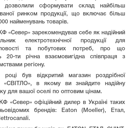
ів дозволили сформувати склад найбільш
уваної ринком продукції, що включає більш
000 найменувань товарів.
Ф «Север» зарекомендував себе як надійний
альник електротехнічної продукції для
ловості та побутових потреб, про що
ть 20-ти річна взаємовигідна співпраця з
мствами регіону.
 році був відкритий магазин роздрібної
лі «СВІТЛО», в якому ви знайдите надійну
ку для вашої оселі по оптовим цінам.
Ф «Север» офіційний дилер в Україні таких
ньовідомих брендів: Eaton (Moeller), Етал,
lettrocanali.