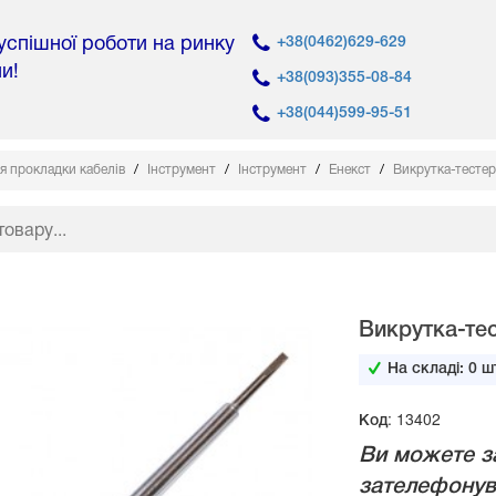
 успішної роботи на ринку
+38(0462)629-629
ни!
+38(093)355-08-84
+38(044)599-95-51
я прокладки кабелів
Інструмент
Інструмент
Енекст
Викрутка-тестер 
Викрутка-тес
На складі:
0
шт
Код: 13402
Ви можете з
зателефонув