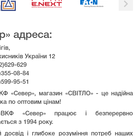
р» адреса:
гів,
хисників України 12
2)629-629
)355-08-84
)599-95-51
КФ «Север», магазин «СВІТЛО» - це надійна
ка по оптовим цінам!
ВКФ «Север» працює і безперервно
ється з 1994 року.
й досвід і глибоке розуміння потреб наших