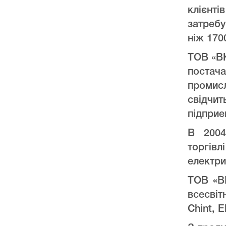
клієнт
затреб
ніж 170
ТОВ «ВК
постач
промис
свідчи
підприе
В 2004
торгів
електри
ТОВ «ВК
всесвіт
Chint, E