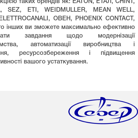
кцією таких брендів як: EATON, ЕТАЛ, CHINT,
L, SEZ, ETI, WEIDMULLER, MEAN WELL,
ELETTROCANALI, ОВЕН, PHOENIX CONTACT,
то інших ви зможете максимально ефективно
увати завдання щодо модернізації
ємства, автоматизації виробництва і
ння, ресурсозбереження і підвищення
ивності вашого устаткування.