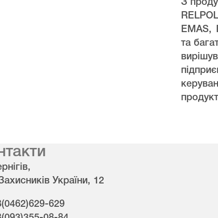
З проду
RELPO
EMAS, 
та бага
виріш
підпри
керува
продукт
нтакти
рнігів,
 Захисників України, 12
8(0462)629-629