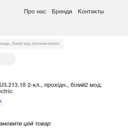
Про нас
Бренди
Контакты
хідн., білий2 мод. Schneider Electric
.213.18 2-кл., прохідн., білий2 мод.
ctric
.
амовити цей товар