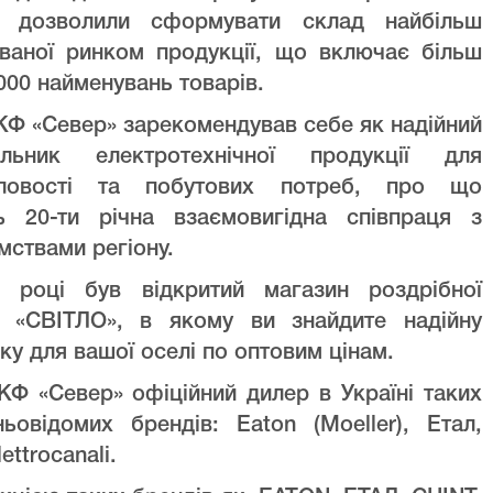
ів дозволили сформувати склад найбільш
уваної ринком продукції, що включає більш
000 найменувань товарів.
Ф «Север» зарекомендував себе як надійний
альник електротехнічної продукції для
ловості та побутових потреб, про що
ть 20-ти річна взаємовигідна співпраця з
мствами регіону.
 році був відкритий магазин роздрібної
лі «СВІТЛО», в якому ви знайдите надійну
ку для вашої оселі по оптовим цінам.
Ф «Север» офіційний дилер в Україні таких
ньовідомих брендів: Eaton (Moeller), Етал,
lettrocanali.