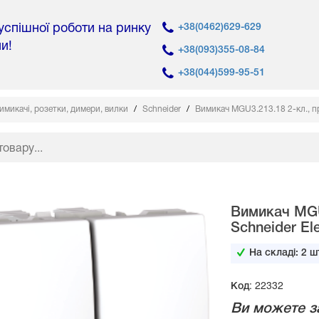
 успішної роботи на ринку
+38(0462)629-629
ни!
+38(093)355-08-84
+38(044)599-95-51
имикачі, розетки, димери, вилки
Schneider
Вимикач MGU3.213.18 2-кл., про
Вимикач MGU3
Schneider Ele
На складі:
2
шт
Код: 22332
Ви можете з