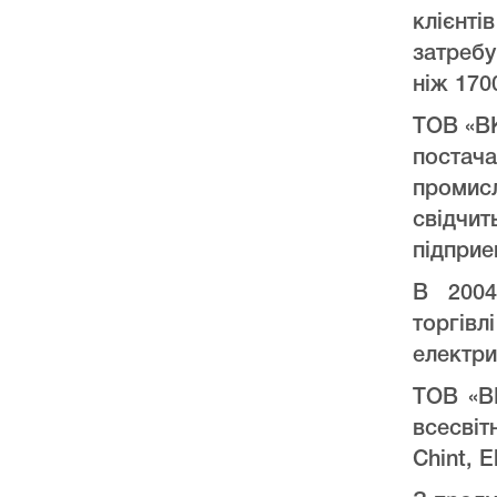
клієнт
затреб
ніж 170
ТОВ «ВК
постач
промис
свідчи
підприе
В 2004
торгів
електри
ТОВ «ВК
всесвіт
Chint, E