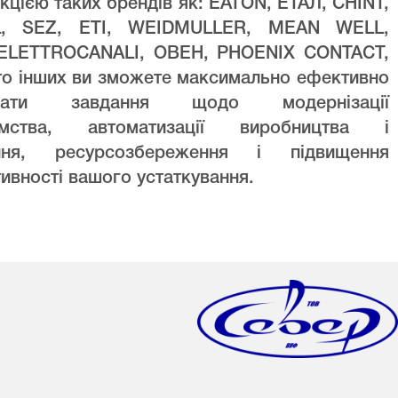
кцією таких брендів як: EATON, ЕТАЛ, CHINT,
L, SEZ, ETI, WEIDMULLER, MEAN WELL,
ELETTROCANALI, ОВЕН, PHOENIX CONTACT,
то інших ви зможете максимально ефективно
увати завдання щодо модернізації
ємства, автоматизації виробництва і
ння, ресурсозбереження і підвищення
ивності вашого устаткування.