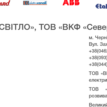
СВІТЛО», ТОВ «ВКФ «Севе
м. Черні
Вул. За
+38(046
+38(093
+38(044
ТОВ «В
електри
ТОВ «
розвива
Велики