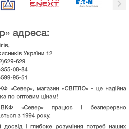
р» адреса:
гів,
хисників України 12
2)629-629
)355-08-84
)599-95-51
КФ «Север», магазин «СВІТЛО» - це надійна
ка по оптовим цінам!
ВКФ «Север» працює і безперервно
ється з 1994 року.
й досвід і глибоке розуміння потреб наших