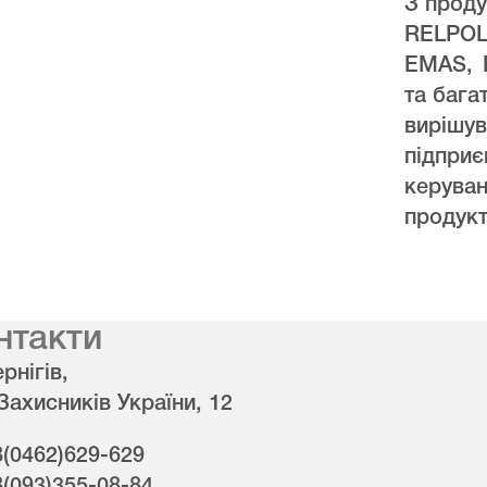
З проду
RELPO
EMAS, 
та бага
виріш
підпри
керува
продукт
нтакти
рнігів,
 Захисників України, 12
8(0462)629-629