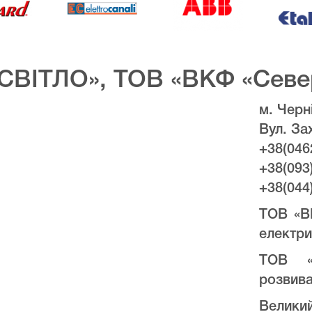
СВІТЛО», ТОВ «ВКФ «Севе
м. Черні
Вул. За
+38(046
+38(093
+38(044
ТОВ «В
електри
ТОВ «
розвива
Велики