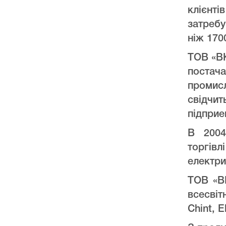
клієнт
затреб
ніж 170
ТОВ «ВК
постач
промис
свідчи
підприе
В 2004
торгів
електри
ТОВ «ВК
всесвіт
Chint, E