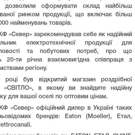
ів дозволили сформувати склад найбільш
уваної ринком продукції, що включає більш
000 найменувань товарів.
Ф «Север» зарекомендував себе як надійний
альник електротехнічної продукції для
ловості та побутових потреб, про що
ть 20-ти річна взаємовигідна співпраця з
мствами регіону.
 році був відкритий магазин роздрібної
лі «СВІТЛО», в якому ви знайдите надійну
ку для вашої оселі по оптовим цінам.
Ф «Север» офіційний дилер в Україні таких
ньовідомих брендів: Eaton (Moeller), Етал,
lettrocanali.