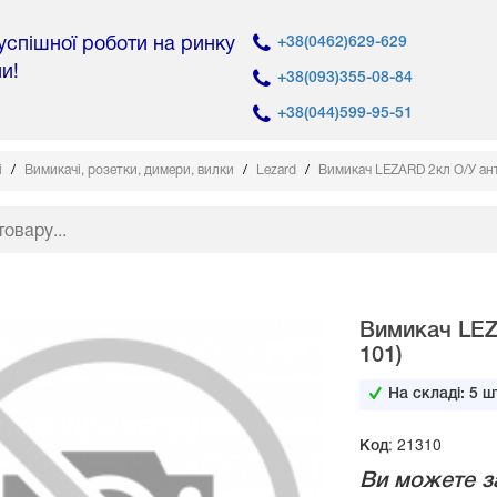
 успішної роботи на ринку
+38(0462)629-629
ни!
+38(093)355-08-84
+38(044)599-95-51
і
Вимикачі, розетки, димери, вилки
Lezard
Вимикач LEZARD 2кл О/У ан
Вимикач LEZ
101)
На складі:
5
шт
Код: 21310
Ви можете з