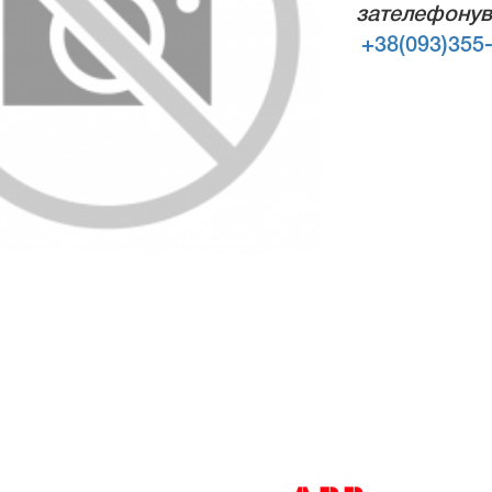
зателефонув
+38(093)355