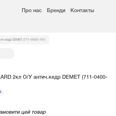
Про нас
Бренди
Контакты
тич.кедр DEMET (711-0400-101)
ARD 2кл О/У антич.кедр DEMET (711-0400-
.
амовити цей товар