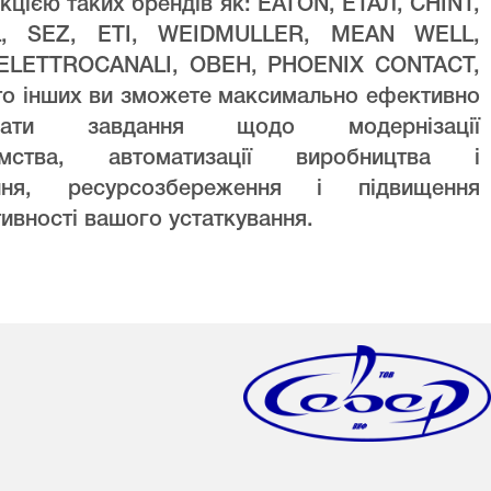
кцією таких брендів як: EATON, ЕТАЛ, CHINT,
L, SEZ, ETI, WEIDMULLER, MEAN WELL,
ELETTROCANALI, ОВЕН, PHOENIX CONTACT,
то інших ви зможете максимально ефективно
увати завдання щодо модернізації
ємства, автоматизації виробництва і
ння, ресурсозбереження і підвищення
ивності вашого устаткування.