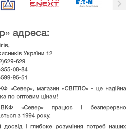
р» адреса:
гів,
хисників України 12
2)629-629
)355-08-84
)599-95-51
КФ «Север», магазин «СВІТЛО» - це надійна
ка по оптовим цінам!
ВКФ «Север» працює і безперервно
ється з 1994 року.
й досвід і глибоке розуміння потреб наших