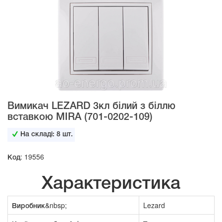
Вимикач LEZARD 3кл білий з біллю
вставкою MIRA (701-0202-109)
На складі:
8
шт.
Код: 19556
Характеристика
Виробник&nbsp;
Lezard