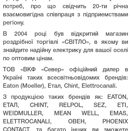
потреб, про що свідчить 20-ти річна
взаємовигідна співпраця з підприемствами
регіону.
В 2004 році був відкритий магазин
роздрібної торгівлі «СВІТЛО», в якому ви
знайдите надійну електрику для вашої оселі
по оптовим цінам.
ТОВ «ВКФ «Север» офіційний дилер в
Україні таких всесвітньовідомих брендів:
Eaton (Moeller), Етал, Chint, Elettrocanali.
З продукцією таких брендів як: EATON,
ЕТАЛ, CHINT, RELPOL, SEZ, ETI,
WEIDMULLER, MEAN WELL, EMAS,
ELETTROCANALI, ОВЕН, PHOENIX
CONTACT, та багато інших ви зможете