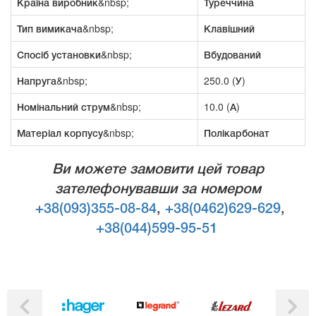
Країна виробник&nbsp;
Туреччина
Тип вимикача&nbsp;
Клавішний
Спосіб установки&nbsp;
Вбудований
Напруга&nbsp;
250.0 (У)
Номінальний струм&nbsp;
10.0 (А)
Матеріал корпусу&nbsp;
Полікарбонат
Ви можете замовити цей товар
зателефонувавши за номером
+38(093)355-08-84
,
+38(0462)629-629
,
+38(044)599-95-51