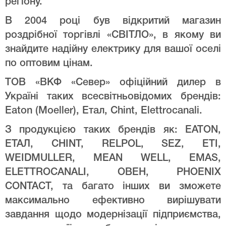
регіону.
В 2004 році був відкритий магазин
роздрібної торгівлі «СВІТЛО», в якому ви
знайдите надійну електрику для вашої оселі
по оптовим цінам.
ТОВ «ВКФ «Север» офіційний дилер в
Україні таких всесвітньовідомих брендів:
Eaton (Moeller), Етал, Chint, Elettrocanali.
З продукцією таких брендів як: EATON,
ЕТАЛ, CHINT, RELPOL, SEZ, ETI,
WEIDMULLER, MEAN WELL, EMAS,
ELETTROCANALI, ОВЕН, PHOENIX
CONTACT, та багато інших ви зможете
максимально ефективно вирішувати
завдання щодо модернізації підприємства,