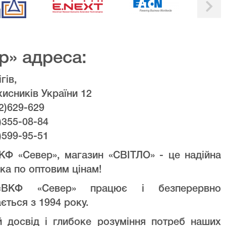
р» адреса:
гів,
хисників України 12
2)629-629
)355-08-84
)599-95-51
КФ «Север», магазин «СВІТЛО» - це надійна
ка по оптовим цінам!
ВКФ «Север» працює і безперервно
ється з 1994 року.
й досвід і глибоке розуміння потреб наших