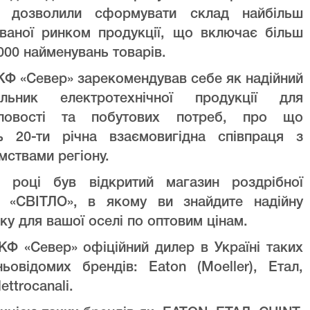
ів дозволили сформувати склад найбільш
уваної ринком продукції, що включає більш
000 найменувань товарів.
Ф «Север» зарекомендував себе як надійний
альник електротехнічної продукції для
ловості та побутових потреб, про що
ть 20-ти річна взаємовигідна співпраця з
мствами регіону.
 році був відкритий магазин роздрібної
лі «СВІТЛО», в якому ви знайдите надійну
ку для вашої оселі по оптовим цінам.
Ф «Север» офіційний дилер в Україні таких
ньовідомих брендів: Eaton (Moeller), Етал,
lettrocanali.