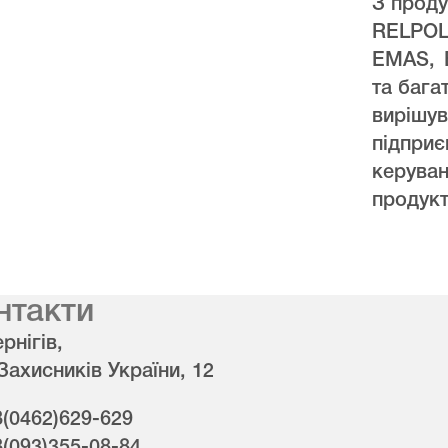
З проду
RELPO
EMAS, 
та бага
виріш
підпри
керува
продукт
нтакти
рнігів,
 Захисників України, 12
8(0462)629-629