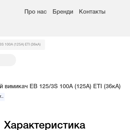
Про нас
Бренди
Контакты
S 100А (125А) ETI (36кА)
 вимикач EB 125/3S 100А (125А) ETI (36кА)
..
Характеристика