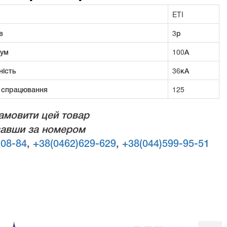
ETI
в
3р
рум
100А
ність
36кА
 спрацювання
125
амовити цей товар
авши за номером
-08-84
,
+38(0462)629-629
,
+38(044)599-95-51