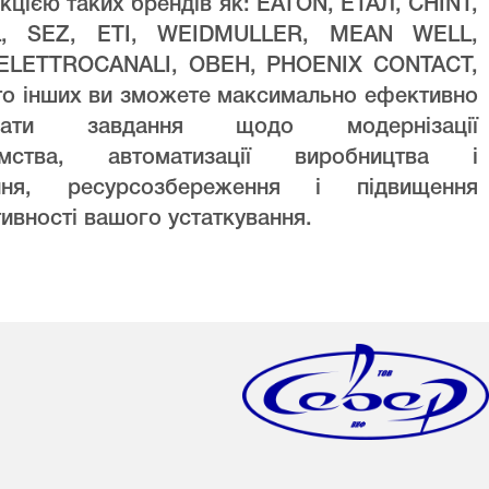
кцією таких брендів як: EATON, ЕТАЛ, CHINT,
L, SEZ, ETI, WEIDMULLER, MEAN WELL,
ELETTROCANALI, ОВЕН, PHOENIX CONTACT,
то інших ви зможете максимально ефективно
увати завдання щодо модернізації
ємства, автоматизації виробництва і
ння, ресурсозбереження і підвищення
ивності вашого устаткування.