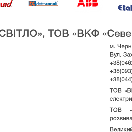
СВІТЛО», ТОВ «ВКФ «Севе
м. Черні
Вул. За
+38(046
+38(093
+38(044
ТОВ «В
електри
ТОВ «
розвива
Велики