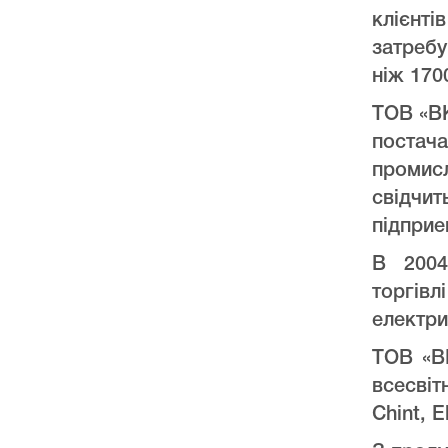
клієнт
затреб
ніж 170
ТОВ «ВК
постач
промис
свідчи
підприе
В 2004
торгів
електри
ТОВ «ВК
всесвіт
Chint, E