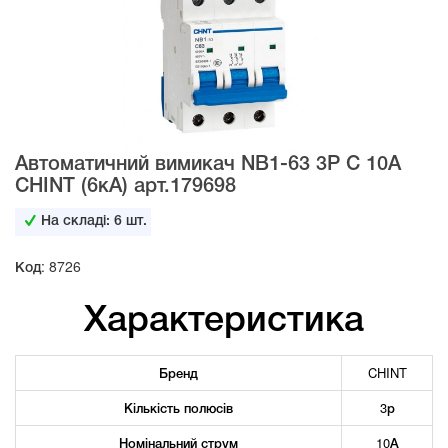
Автоматичний вимикач NB1-63 3Р C 10А
CHINT (6кА) арт.179698
На складі:
6
шт.
Код: 8726
Характеристика
Бренд
CHINT
Кількість полюсів
3р
Номінальний струм
10А