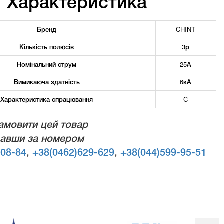
Характеристика
Бренд
CHINT
Кількість полюсів
3р
Номінальний струм
25А
Вимикаюча здатність
6кА
Характеристика спрацювання
C
амовити цей товар
авши за номером
-08-84
,
+38(0462)629-629
,
+38(044)599-95-51