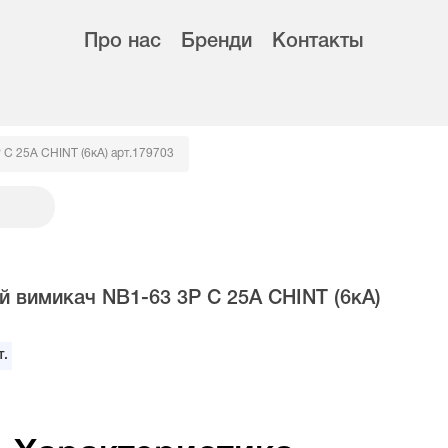
Про нас
Бренди
Контакты
C 25А CHINT (6кА) арт.179703
й вимикач NB1-63 3Р C 25А CHINT (6кА)
.