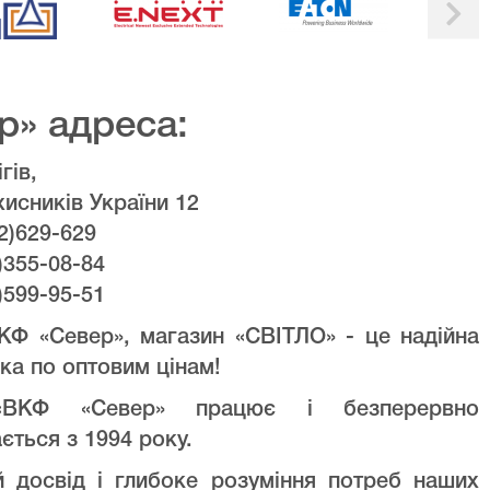
р» адреса:
гів,
хисників України 12
2)629-629
)355-08-84
)599-95-51
КФ «Север», магазин «СВІТЛО» - це надійна
ка по оптовим цінам!
ВКФ «Север» працює і безперервно
ється з 1994 року.
й досвід і глибоке розуміння потреб наших