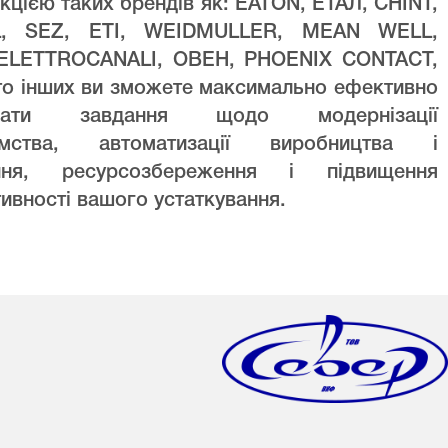
кцією таких брендів як: EATON, ЕТАЛ, CHINT,
L, SEZ, ETI, WEIDMULLER, MEAN WELL,
ELETTROCANALI, ОВЕН, PHOENIX CONTACT,
то інших ви зможете максимально ефективно
увати завдання щодо модернізації
ємства, автоматизації виробництва і
ння, ресурсозбереження і підвищення
ивності вашого устаткування.