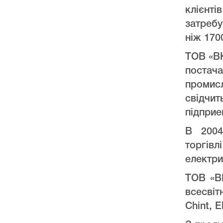
клієнт
затреб
ніж 170
ТОВ «ВК
постач
промис
свідчи
підприе
В 2004
торгів
електри
ТОВ «ВК
всесвіт
Chint, E