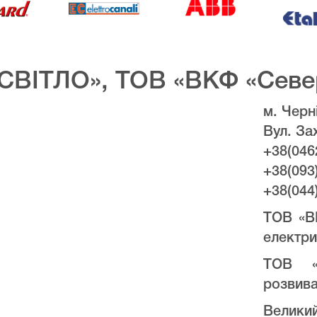
СВІТЛО», ТОВ «ВКФ «Севе
м. Черні
Вул. За
+38(046
+38(093
+38(044
ТОВ «В
електри
ТОВ «
розвива
Велики