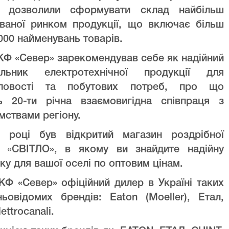
ів дозволили сформувати склад найбільш
уваної ринком продукції, що включає більш
000 найменувань товарів.
Ф «Север» зарекомендував себе як надійний
альник електротехнічної продукції для
ловості та побутових потреб, про що
ть 20-ти річна взаємовигідна співпраця з
мствами регіону.
 році був відкритий магазин роздрібної
лі «СВІТЛО», в якому ви знайдите надійну
ку для вашої оселі по оптовим цінам.
Ф «Север» офіційний дилер в Україні таких
ньовідомих брендів: Eaton (Moeller), Етал,
lettrocanali.