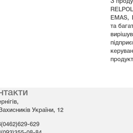
З проду
RELPO
EMAS, 
та бага
виріш
підпри
керува
продукт
нтакти
рнігів,
 Захисників України, 12
8(0462)629-629