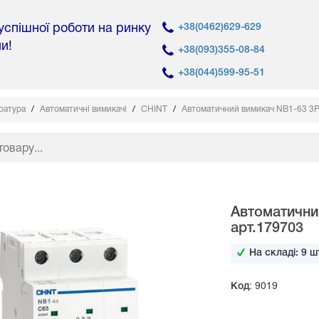
 успішної роботи на ринку
+38(0462)629-629
ни!
+38(093)355-08-84
+38(044)599-95-51
аратура
Автоматичні вимикачі
CHINT
Автоматичний вимикач NB1-63 3Р 
Автоматични
арт.179703
На складі:
9
шт
Код: 9019