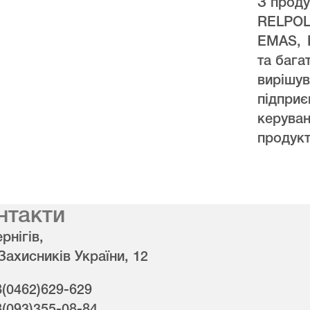
З проду
RELPO
EMAS, 
та бага
виріш
підпри
керува
продукт
нтакти
рнігів,
 Захисників України, 12
8(0462)629-629