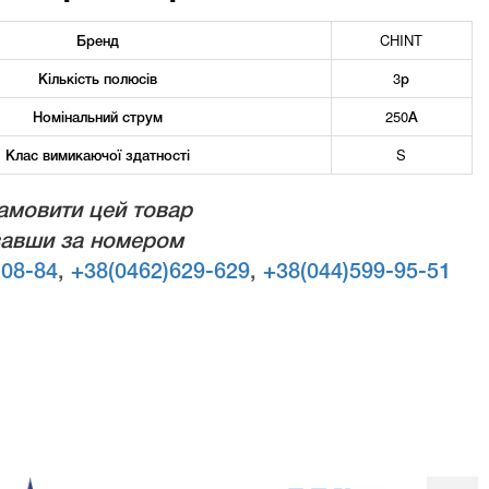
Бренд
CHINT
Кількість полюсів
3р
Номінальний струм
250А
Клас вимикаючої здатності
S
амовити цей товар
авши за номером
-08-84
,
+38(0462)629-629
,
+38(044)599-95-51