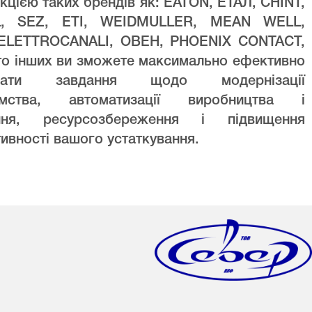
кцією таких брендів як: EATON, ЕТАЛ, CHINT,
L, SEZ, ETI, WEIDMULLER, MEAN WELL,
ELETTROCANALI, ОВЕН, PHOENIX CONTACT,
то інших ви зможете максимально ефективно
увати завдання щодо модернізації
ємства, автоматизації виробництва і
ння, ресурсозбереження і підвищення
ивності вашого устаткування.