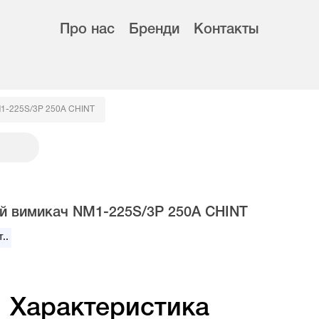
Про нас
Бренди
Контакты
M1-225S/3Р 250А CHINT
й вимикач NM1-225S/3Р 250А CHINT
..
Характеристика