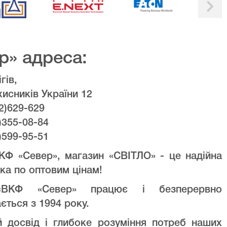
р» адреса:
гів,
хисників України 12
2)629-629
)355-08-84
)599-95-51
КФ «Север», магазин «СВІТЛО» - це надійна
ка по оптовим цінам!
ВКФ «Север» працює і безперервно
ється з 1994 року.
й досвід і глибоке розуміння потреб наших