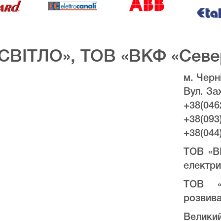
СВІТЛО», ТОВ «ВКФ «Севе
м. Черні
Вул. За
+38(046
+38(093
+38(044
ТОВ «В
електри
ТОВ «
розвива
Велики