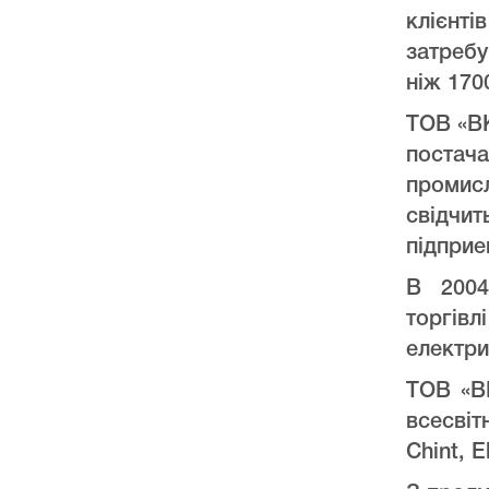
клієнт
затреб
ніж 170
ТОВ «ВК
постач
промис
свідчи
підприе
В 2004
торгів
електри
ТОВ «ВК
всесвіт
Chint, E