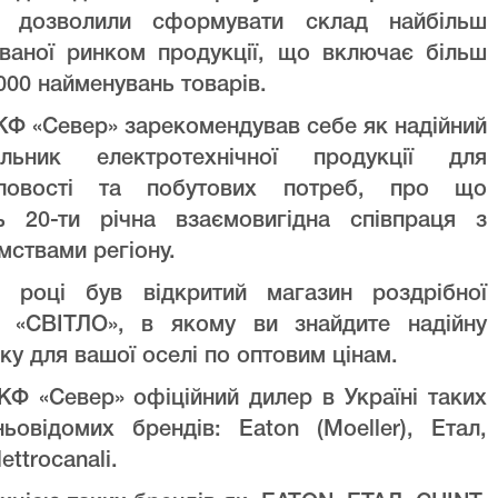
ів дозволили сформувати склад найбільш
уваної ринком продукції, що включає більш
000 найменувань товарів.
Ф «Север» зарекомендував себе як надійний
альник електротехнічної продукції для
ловості та побутових потреб, про що
ть 20-ти річна взаємовигідна співпраця з
мствами регіону.
 році був відкритий магазин роздрібної
лі «СВІТЛО», в якому ви знайдите надійну
ку для вашої оселі по оптовим цінам.
Ф «Север» офіційний дилер в Україні таких
ньовідомих брендів: Eaton (Moeller), Етал,
lettrocanali.