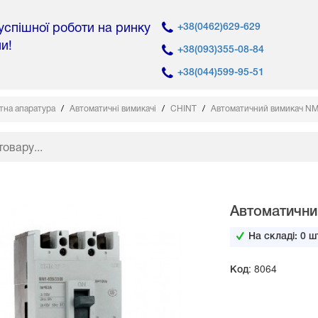
 успішної роботи на ринку
+38(0462)629-629
ни!
+38(093)355-08-84
+38(044)599-95-51
тна апаратура
Автоматичні вимикачі
CHINT
Автоматичний вимикач N
Автоматични
На складі:
0
шт
Код: 8064