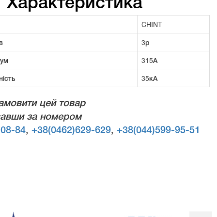
Характеристика
CHINT
в
3р
рум
315А
ність
35кА
амовити цей товар
авши за номером
-08-84
,
+38(0462)629-629
,
+38(044)599-95-51