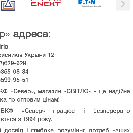
р» адреса:
гів,
хисників України 12
2)629-629
)355-08-84
)599-95-51
КФ «Север», магазин «СВІТЛО» - це надійна
ка по оптовим цінам!
ВКФ «Север» працює і безперервно
ється з 1994 року.
й досвід і глибоке розуміння потреб наших