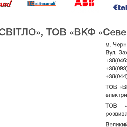
СВІТЛО», ТОВ «ВКФ «Севе
м. Черні
Вул. За
+38(046
+38(093
+38(044
ТОВ «В
електри
ТОВ «
розвива
Велики