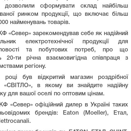
ів дозволили сформувати склад найбільш
уваної ринком продукції, що включає більш
000 найменувань товарів.
Ф «Север» зарекомендував себе як надійний
альник електротехнічної продукції для
ловості та побутових потреб, про що
ть 20-ти річна взаємовигідна співпраця з
мствами регіону.
 році був відкритий магазин роздрібної
лі «СВІТЛО», в якому ви знайдите надійну
ку для вашої оселі по оптовим цінам.
Ф «Север» офіційний дилер в Україні таких
ньовідомих брендів: Eaton (Moeller), Етал,
lettrocanali.