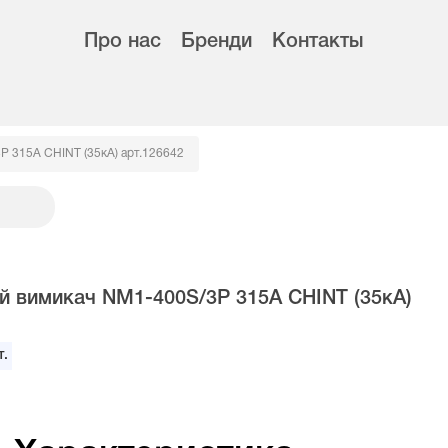
Про нас
Бренди
Контакты
Р 315А CHINT (35кА) арт.126642
й вимикач NM1-400S/3Р 315А CHINT (35кА)
.