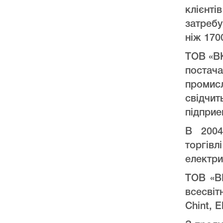
клієнт
затреб
ніж 170
ТОВ «ВК
постач
промис
свідчи
підприе
В 2004
торгів
електри
ТОВ «ВК
всесвіт
Chint, E