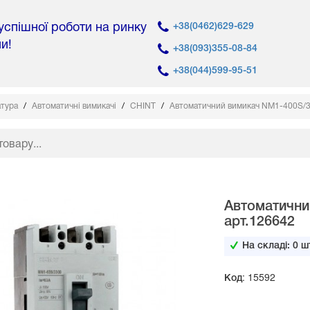
 успішної роботи на ринку
+38(0462)629-629
ни!
+38(093)355-08-84
+38(044)599-95-51
атура
Автоматичні вимикачі
CHINT
Автоматичний вимикач NM1-400S/3
Автоматични
арт.126642
На складі:
0
шт
Код: 15592