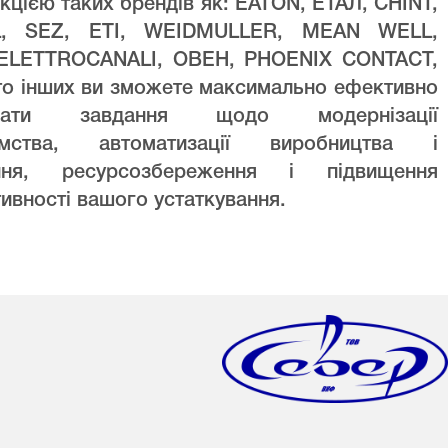
кцією таких брендів як: EATON, ЕТАЛ, CHINT,
L, SEZ, ETI, WEIDMULLER, MEAN WELL,
ELETTROCANALI, ОВЕН, PHOENIX CONTACT,
то інших ви зможете максимально ефективно
увати завдання щодо модернізації
ємства, автоматизації виробництва і
ння, ресурсозбереження і підвищення
ивності вашого устаткування.