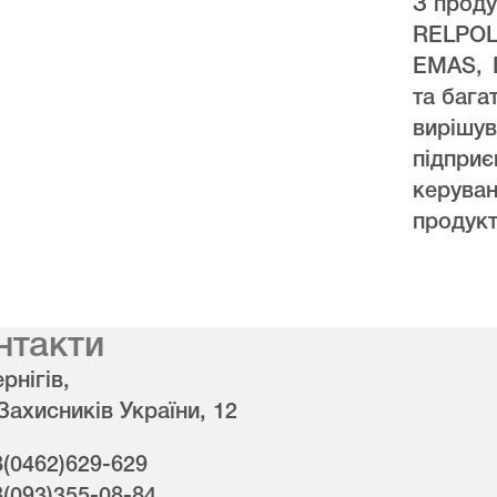
З проду
RELPO
EMAS, 
та бага
виріш
підпри
керува
продукт
нтакти
рнігів,
 Захисників України, 12
8(0462)629-629